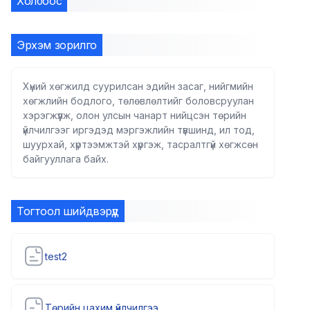
Холбоос
Эрхэм зорилго
Хүний хөгжилд суурилсан эдийн засаг, нийгмийн
хөгжлийн бодлого, төлөвлөлтийг боловсруулан
хэрэгжүүлж, олон улсын чанарт нийцсэн төрийн
үйлчилгээг иргэдэд мэргэжлийн түвшинд, ил тод,
шуурхай, хүртээмжтэй хүргэж, тасралтгүй хөгжсөн
байгууллага байх.
Тогтоол шийдвэрүүд
test2
Төрийн цахим үйлчилгээ