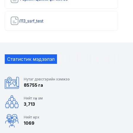
i113_ssrf_test
Статистик мэдээлэл
Нутаг дэвсгэрийн хэмжээ
85755 га
Нийт хүн ам
3,713
Нийт өрх
1069