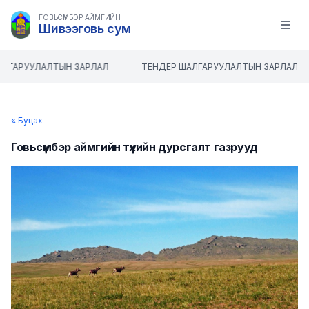
ГОВЬСҮМБЭР АЙМГИЙН
Шивээговь сум
Open m
ЛГАРУУЛАЛТЫН ЗАРЛАЛ
ТЕНДЕР ШАЛГАРУУЛАЛТЫН ЗАРЛАЛ
« Буцах
Говьсүмбэр аймгийн түүхийн дурсгалт газрууд