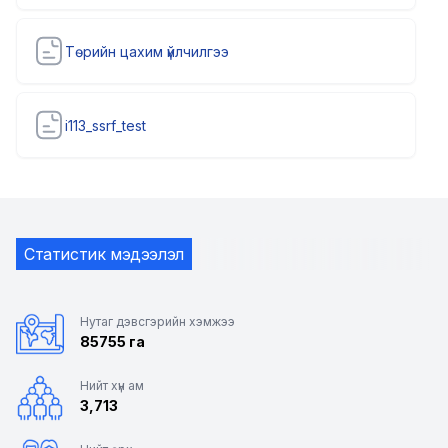
Төрийн цахим үйлчилгээ
i113_ssrf_test
Статистик мэдээлэл
Нутаг дэвсгэрийн хэмжээ
85755 га
Нийт хүн ам
3,713