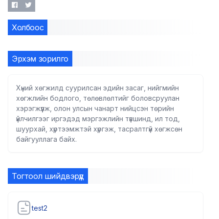
Холбоос
Эрхэм зорилго
Хүний хөгжилд суурилсан эдийн засаг, нийгмийн
хөгжлийн бодлого, төлөвлөлтийг боловсруулан
хэрэгжүүлж, олон улсын чанарт нийцсэн төрийн
үйлчилгээг иргэдэд мэргэжлийн түвшинд, ил тод,
шуурхай, хүртээмжтэй хүргэж, тасралтгүй хөгжсөн
байгууллага байх.
Тогтоол шийдвэрүүд
test2