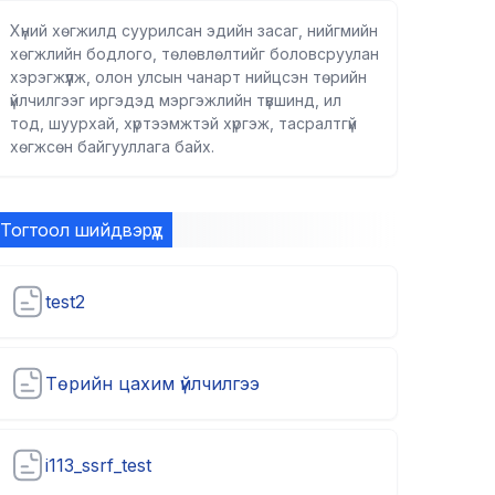
Хүний хөгжилд суурилсан эдийн засаг, нийгмийн
хөгжлийн бодлого, төлөвлөлтийг боловсруулан
хэрэгжүүлж, олон улсын чанарт нийцсэн төрийн
үйлчилгээг иргэдэд мэргэжлийн түвшинд, ил
тод, шуурхай, хүртээмжтэй хүргэж, тасралтгүй
хөгжсөн байгууллага байх.
Тогтоол шийдвэрүүд
test2
Төрийн цахим үйлчилгээ
i113_ssrf_test