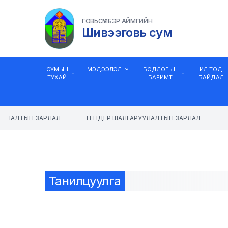
ГОВЬСҮМБЭР АЙМГИЙН
Шивээговь сум
СУМЫН
МЭДЭЭЛЭЛ
БОДЛОГЫН
ИЛ ТОД
ТУХАЙ
БАРИМТ
БАЙДАЛ
ЛАЛТЫН ЗАРЛАЛ
ТЕНДЕР ШАЛГАРУУЛАЛТЫН ЗАРЛАЛ
Танилцуулга