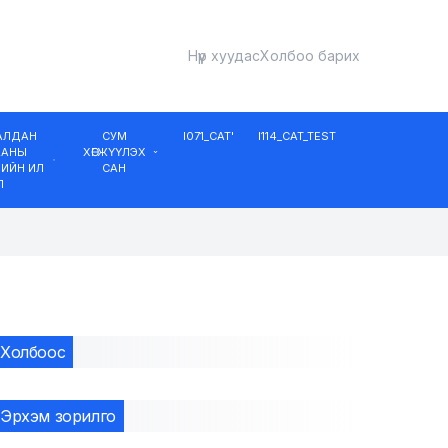
Нүүр хуудас
Холбоо барих
ДАЛДАН
СУМ
I071_CAT'
I114_CAT_TEST
ААНЫ
ХӨГЖҮҮЛЭХ
ИЙН ИЛ
САН
Л
Холбоос
Эрхэм зорилго