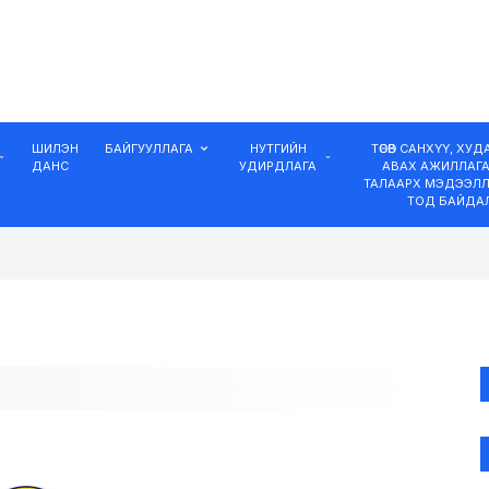
ШИЛЭН
БАЙГУУЛЛАГА
НУТГИЙН
ТӨСӨВ САНХҮҮ, ХУ
ДАНС
УДИРДЛАГА
АВАХ АЖИЛЛАГ
ТАЛААРХ МЭДЭЭЛЛ
ТОД БАЙДА