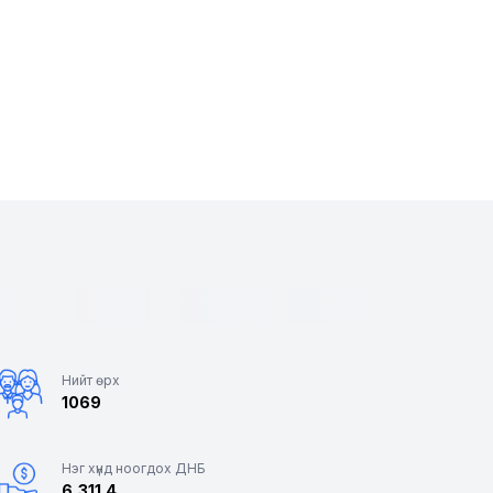
Нийт өрх
1069
Нэг хүнд ноогдох ДНБ
6,311.4