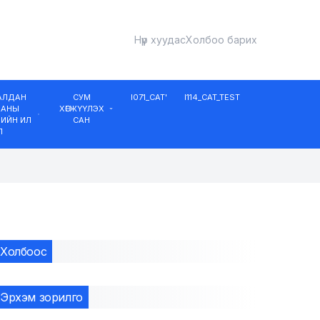
Нүүр хуудас
Холбоо барих
ДАЛДАН
СУМ
I071_CAT'
I114_CAT_TEST
ААНЫ
ХӨГЖҮҮЛЭХ
ИЙН ИЛ
САН
Л
Холбоос
Эрхэм зорилго