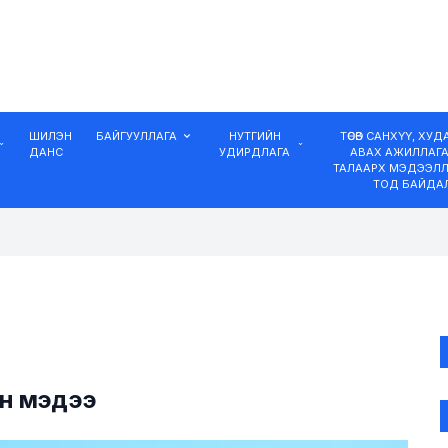
ШИЛЭН
БАЙГУУЛЛАГА
НУТГИЙН
ТӨСӨВ САНХҮҮ, ХУ
ДАНС
УДИРДЛАГА
АВАХ АЖИЛЛАГ
ТАЛААРХ МЭДЭЭЛЛ
ТОД БАЙДА
ийн мэдээ