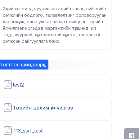
Хүний хөгжилд суурилсан эдийн засаг, нийгмийн
хөгжлийн бодлого, төлөвлөлтийг боловсруулан
хэрэгжүүлж, олон улсын чанарт нийцсэн төрийн
үйлчилгээг иргэдэд мэргэжлийн түвшинд, ил
тод, шуурхай, хүртээмжтэй хүргэж, тасралтгүй
хөгжсөн байгууллага байх.
Тогтоол шийдвэрүүд
test2
Төрийн цахим үйлчилгээ
i113_ssrf_test