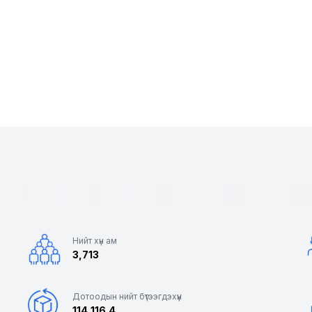
Нийт хүн ам
3,713
Дотоодын нийт бүтээгдэхүүн
114,116.4