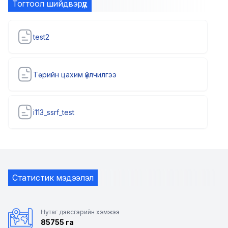
Тогтоол шийдвэрүүд
test2
Төрийн цахим үйлчилгээ
i113_ssrf_test
Статистик мэдээлэл
Нутаг дэвсгэрийн хэмжээ
85755 га