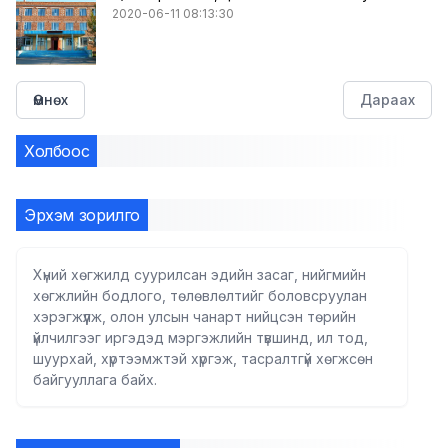
2020-06-11 08:13:30
Өмнөх
Дараах
Холбоос
Эрхэм зорилго
Хүний хөгжилд суурилсан эдийн засаг, нийгмийн
хөгжлийн бодлого, төлөвлөлтийг боловсруулан
хэрэгжүүлж, олон улсын чанарт нийцсэн төрийн
үйлчилгээг иргэдэд мэргэжлийн түвшинд, ил тод,
шуурхай, хүртээмжтэй хүргэж, тасралтгүй хөгжсөн
байгууллага байх.