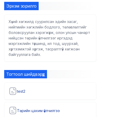
Эрхэм зорилго
Хүний хөгжилд суурилсан эдийн засаг,
нийгмийн хөгжлийн бодлого, төлөвлөлтийг
боловсруулан хэрэгжүүлж, олон улсын чанарт
нийцсэн төрийн үйлчилгээг иргэдэд
мэргэжлийн түвшинд, ил тод, шуурхай,
хүртээмжтэй хүргэж, тасралтгүй хөгжсөн
байгууллага байх.
Тогтоол шийдвэрүүд
test2
Төрийн цахим үйлчилгээ