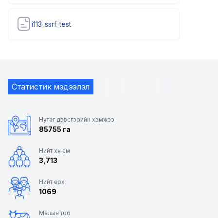
i113_ssrf_test
Статистик мэдээлэл
Нутаг дэвсгэрийн хэмжээ
85755 га
Нийт хүн ам
3,713
Нийт өрх
1069
Малын тоо