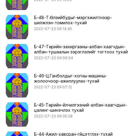
Б-48-Т.Өлзийбудыг-мэргэжилтнээр-
шилжүүлэн-томилох-тухай
2022-07-23 09:14:45
Б-47-Төрийн-захиргааны-албан-хаагчдын-
албан-тушаалын зэрэглэлийг тогтоох тухай
2022-07-23 09:09:04
Б-46-Ц.Ганболдыг-хогны-машины-
жолоочоор-ажиллуулах-тухай
2022-07-23 09:07:12
Б-45-Төрийн-үйлчилгээний-албан-хаагчдын-
цалинг-шинэчлэх тухай
2022-07-23 09:05:28
Б-44-Ажил-хавсран-гүйцэтгүүлэх-тухай