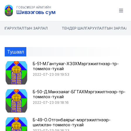
ГОВЬСҮМБЭР АЙМГИЙН
Шивээговь сум
Open m
АЛГАРУУЛАЛТЫН ЗАРЛАЛ
ТЕНДЕР ШАЛГАРУУЛАЛТЫН ЗАРЛАЛ
Тушаал
Б-51-М.Гантуяаг-ХЭЗХМэргэжилтнээр-түр-
томилох-тухай
2022-07-23 09:19:53
Б-50-Д.Мөнхзаяаг-БГТАХМэргэжилтнээр-түр-
томилох-тухай
2022-07-23 09:18:16
Б-49-О.Отгонбаярыг-мэргэжилтнээр-
шилжүүлэн-томилох-тухай
2022-07-23 09:16:23