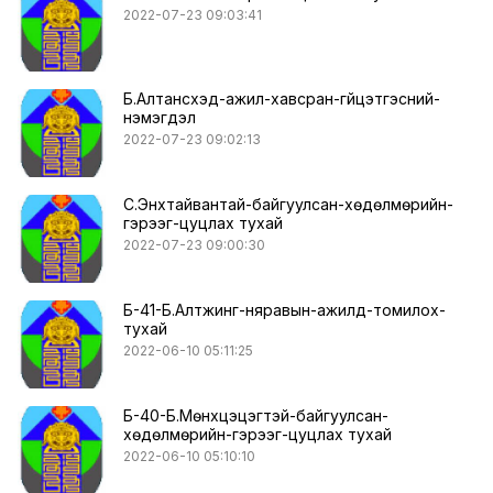
2022-07-23 09:03:41
Б.Алтансүхэд-ажил-хавсран-гүйцэтгэсний-
нэмэгдэл
2022-07-23 09:02:13
С.Энхтайвантай-байгуулсан-хөдөлмөрийн-
гэрээг-цуцлах тухай
2022-07-23 09:00:30
Б-41-Б.Алтжинг-няравын-ажилд-томилох-
тухай
2022-06-10 05:11:25
Б-40-Б.Мөнхцэцэгтэй-байгуулсан-
хөдөлмөрийн-гэрээг-цуцлах тухай
2022-06-10 05:10:10