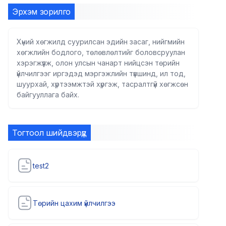
Эрхэм зорилго
Хүний хөгжилд суурилсан эдийн засаг, нийгмийн
хөгжлийн бодлого, төлөвлөлтийг боловсруулан
хэрэгжүүлж, олон улсын чанарт нийцсэн төрийн
үйлчилгээг иргэдэд мэргэжлийн түвшинд, ил тод,
шуурхай, хүртээмжтэй хүргэж, тасралтгүй хөгжсөн
байгууллага байх.
Тогтоол шийдвэрүүд
test2
Төрийн цахим үйлчилгээ