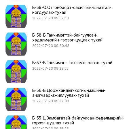
Б-59-О.Отгонбаярт-сахилгын-шийтгэл-
ногдуулах-тухай
2022-07-23 09:32:50
Б-58-Б.Ганчимэгтэй-байгуулсан-
хөдөлмөрийн-гэрээг-цуцлах тухай
2022-07-23 09:30:43
Б-57-Б.Ганчимэгт-тэтгэмж-олгох-тухай
2022-07-23 09:28:55
Б-56-Б.Доржхандыг-хогны-машины-
ачигчаар-ажиллуулах-тухай
2022-07-23 09:27:33
Б-55-Ц.Замбагатай-байгуулсан-хөдөлмөрийн-
гэрээг-цуцлах тухай
2022-07-23 09:25:43