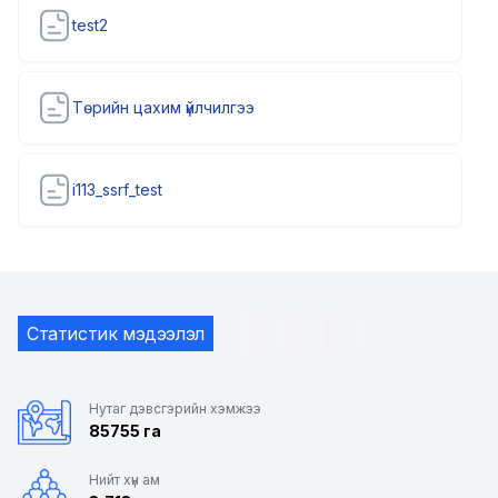
test2
Төрийн цахим үйлчилгээ
i113_ssrf_test
Статистик мэдээлэл
Нутаг дэвсгэрийн хэмжээ
85755 га
Нийт хүн ам