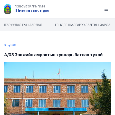
ГОВЬСҮМБЭР АЙМГИЙН
Шивээговь сум
Open m
АЛГАРУУЛАЛТЫН ЗАРЛАЛ
ТЕНДЕР ШАЛГАРУУЛАЛТЫН ЗАРЛАЛ
« Буцах
А/03 Ээлжийн амралтын хуваарь батлах тухай