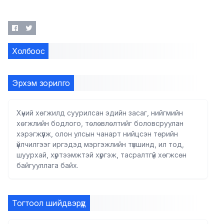
Холбоос
Эрхэм зорилго
Хүний хөгжилд суурилсан эдийн засаг, нийгмийн
хөгжлийн бодлого, төлөвлөлтийг боловсруулан
хэрэгжүүлж, олон улсын чанарт нийцсэн төрийн
үйлчилгээг иргэдэд мэргэжлийн түвшинд, ил тод,
шуурхай, хүртээмжтэй хүргэж, тасралтгүй хөгжсөн
байгууллага байх.
Тогтоол шийдвэрүүд