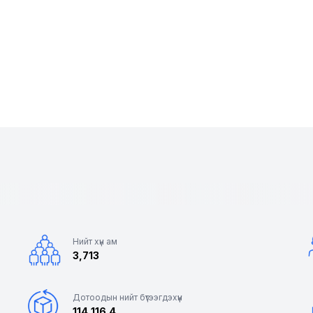
Нийт хүн ам
3,713
Дотоодын нийт бүтээгдэхүүн
114,116.4