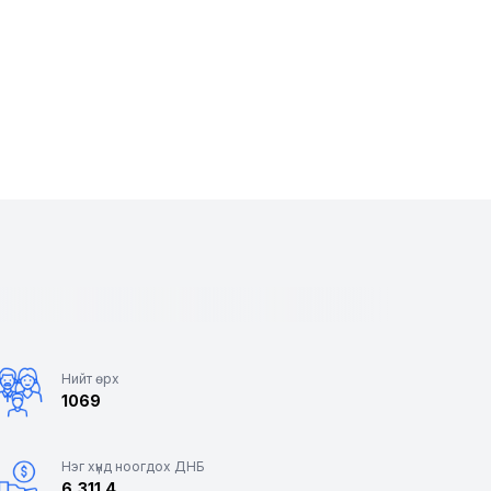
Нийт өрх
1069
Нэг хүнд ноогдох ДНБ
6,311.4