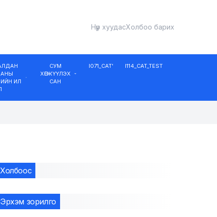
Нүүр хуудас
Холбоо барих
ДАЛДАН
СУМ
I071_CAT'
I114_CAT_TEST
ААНЫ
ХӨГЖҮҮЛЭХ
ИЙН ИЛ
САН
Л
Холбоос
Эрхэм зорилго