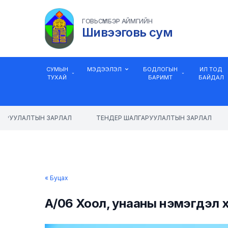
ГОВЬСҮМБЭР АЙМГИЙН
Шивээговь сум
СУМЫН
МЭДЭЭЛЭЛ
БОДЛОГЫН
ИЛ ТОД
ТУХАЙ
БАРИМТ
БАЙДАЛ
АРУУЛАЛТЫН ЗАРЛАЛ
ТЕНДЕР ШАЛГАРУУЛАЛТЫН ЗАРЛАЛ
« Буцах
A/06 Хоол, унааны нэмэгдэл х