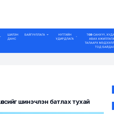
ШИЛЭН
БАЙГУУЛЛАГА
НУТГИЙН
ТӨСӨВ САНХҮҮ, ХУ
ДАНС
УДИРДЛАГА
АВАХ АЖИЛЛАГ
ТАЛААРХ МЭДЭЭЛЛ
ТОД БАЙДА
өлсийг шинэчлэн батлах тухай