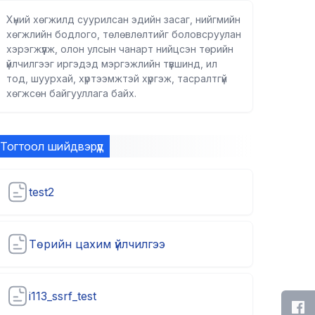
Хүний хөгжилд суурилсан эдийн засаг, нийгмийн
хөгжлийн бодлого, төлөвлөлтийг боловсруулан
хэрэгжүүлж, олон улсын чанарт нийцсэн төрийн
үйлчилгээг иргэдэд мэргэжлийн түвшинд, ил
тод, шуурхай, хүртээмжтэй хүргэж, тасралтгүй
хөгжсөн байгууллага байх.
Тогтоол шийдвэрүүд
test2
Төрийн цахим үйлчилгээ
i113_ssrf_test