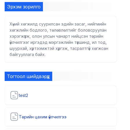
Эрхэм зорилго
Хүний хөгжилд суурилсан эдийн засаг, нийгмийн
хөгжлийн бодлого, төлөвлөлтийг боловсруулан
хэрэгжүүлж, олон улсын чанарт нийцсэн төрийн
үйлчилгээг иргэдэд мэргэжлийн түвшинд, ил тод,
шуурхай, хүртээмжтэй хүргэж, тасралтгүй хөгжсөн
байгууллага байх.
Тогтоол шийдвэрүүд
test2
Төрийн цахим үйлчилгээ