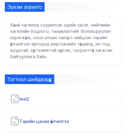
Эрхэм зорилго
Хүний хөгжилд суурилсан эдийн засаг, нийгмийн
хөгжлийн бодлого, төлөвлөлтийг боловсруулан
хэрэгжүүлж, олон улсын чанарт нийцсэн төрийн
үйлчилгээг иргэдэд мэргэжлийн түвшинд, ил тод,
шуурхай, хүртээмжтэй хүргэж, тасралтгүй хөгжсөн
байгууллага байх.
Тогтоол шийдвэрүүд
test2
Төрийн цахим үйлчилгээ