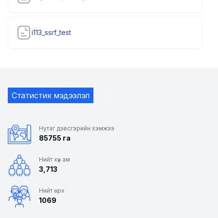
i113_ssrf_test
Статистик мэдээлэл
Нутаг дэвсгэрийн хэмжээ
85755 га
Нийт хүн ам
3,713
Нийт өрх
1069