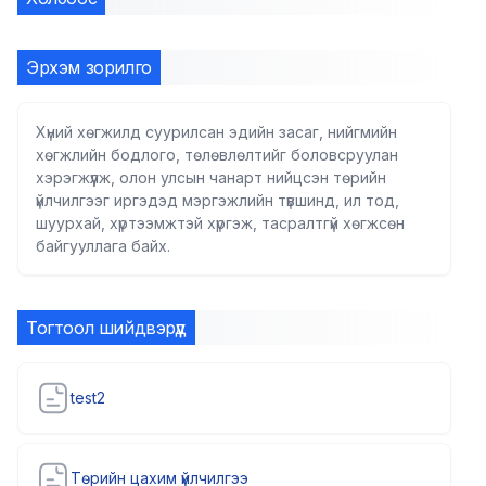
Эрхэм зорилго
Хүний хөгжилд суурилсан эдийн засаг, нийгмийн
хөгжлийн бодлого, төлөвлөлтийг боловсруулан
хэрэгжүүлж, олон улсын чанарт нийцсэн төрийн
үйлчилгээг иргэдэд мэргэжлийн түвшинд, ил тод,
шуурхай, хүртээмжтэй хүргэж, тасралтгүй хөгжсөн
байгууллага байх.
Тогтоол шийдвэрүүд
test2
Төрийн цахим үйлчилгээ