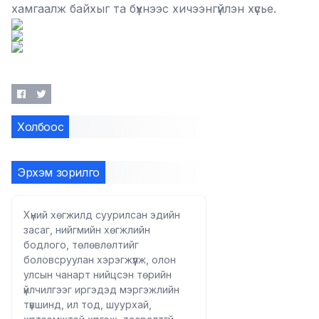
хамгаалж байхыг та бүхнээс хичээнгүйлэн хүсье.
Холбоос
Эрхэм зорилго
Хүний хөгжилд суурилсан эдийн
засаг, нийгмийн хөгжлийн
бодлого, төлөвлөлтийг
боловсруулан хэрэгжүүлж, олон
улсын чанарт нийцсэн төрийн
үйлчилгээг иргэдэд мэргэжлийн
түвшинд, ил тод, шуурхай,