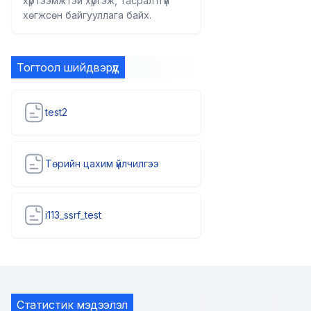
хүртээмжтэй хүргэж, тасралтгүй
хөгжсөн байгууллага байх.
Тогтоол шийдвэрүүд
test2
Төрийн цахим үйлчилгээ
i113_ssrf_test
Статистик мэдээлэл