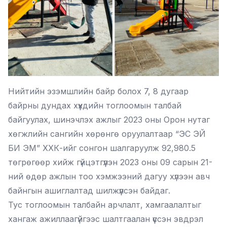
Нийтийн эзэмшлийн байр болох 7, 8 дугаар
байрны дундах хүүхдийн тоглоомын талбай
байгуулах, шинэчлэх ажлыг 2023 оны Орон нутаг
хөгжлийн сангийн хөрөнгө оруулалтаар “ЭС ЭЙ
БИ ЭМ” ХХК-ийг сонгон шалгаруулж 92,980.5
төгрөгөөр хийж гүйцэтгүүлэн 2023 оны 09 сарын 21-
ний өдөр ажлын тоо хэмжээний дагуу хүлээн авч
байнгын ашиглалтад шилжүүлсэн байдаг.
Тус тоглоомын талбайн арчлалт, хамгаалалтыг
хангаж ажиллаагүйгээс шалтгаалан үүссэн эвдрэл