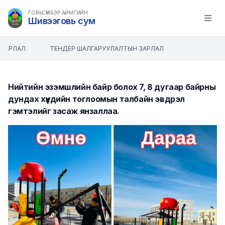
ГОВЬСҮМБЭР АЙМГИЙН
Шивээговь сум
Open m
ЗАРЛАЛ
ТЕНДЕР ШАЛГАРУУЛАЛТЫН ЗАРЛАЛ
Нийтийн эзэмшлийн байр болох 7, 8 дугаар байрны
дундах хүүхдийн тоглоомын талбайн эвдрэл
гэмтэлийг засаж янзаллаа.