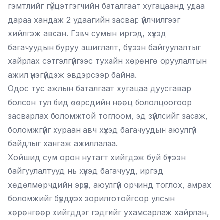
гэмтлийг гүйцэтгэгчийн баталгаат хугацаанд удаа
дараа хандаж 2 удаагийн засвар үйлчилгээг
хийлгэж авсан. Гэвч сумын иргэд, хүүхэд
багачуудын буруу ашиглалт, бүтээн байгуулалтыг
хайрлах сэтгэлгүйгээс тухайн хөрөнгө оруулалтын
ажил үнэгүйдэж эвдэрсээр байна.
Одоо тус ажлын баталгаат хугацаа дуусгавар
болсон тул бид өөрсдийн нөөц бололцоогоор
засварлах боломжтой тоглоом, эд зүйлсийг засаж,
боломжгүйг хураан авч хүүхэд багачуудын аюулгүй
байдлыг хангаж ажиллалаа.
Хойшид сум орон нутагт хийгдэж буй бүтээн
байгуулалтууд нь хүүхэд багачууд, иргэд
хөдөлмөрчдийн эрүүл, аюулгүй орчинд тоглох, амрах
боломжийг бүрдүүлэх зорилготойгоор улсын
хөрөнгөөр хийгддэг гэдгийг ухамсарлаж хайрлан,