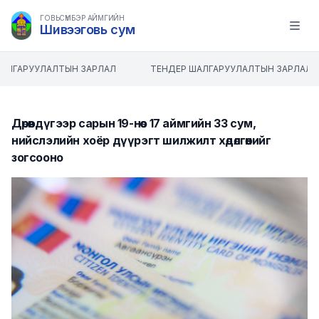
ГОВЬСҮМБЭР АЙМГИЙН
Шивээговь сум
Open m
АЛГАРУУЛАЛТЫН ЗАРЛАЛ
ТЕНДЕР ШАЛГАРУУЛАЛТЫН ЗАРЛАЛ
Дөрөвдүгээр сарын 19-нөөс 17 аймгийн 33 сум,
нийслэлийн хоёр дүүрэгт шилжилт хөдөлгөөнийг
зогсооно