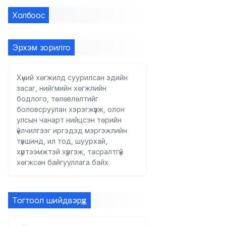
Холбоос
Эрхэм зорилго
Хүний хөгжилд суурилсан эдийн
засаг, нийгмийн хөгжлийн
бодлого, төлөвлөлтийг
боловсруулан хэрэгжүүлж, олон
улсын чанарт нийцсэн төрийн
үйлчилгээг иргэдэд мэргэжлийн
түвшинд, ил тод, шуурхай,
хүртээмжтэй хүргэж, тасралтгүй
хөгжсөн байгууллага байх.
Тогтоол шийдвэрүүд