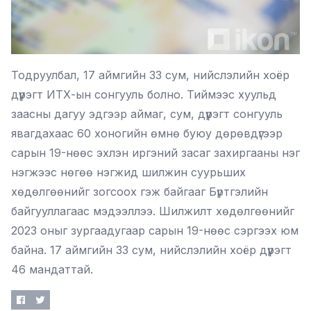
Тодруулбал, 17 аймгийн 33 сум, нийслэлийн хоёр
дүүрэгт ИТХ-ын сонгууль болно. Тиймээс хуульд
заасны дагуу эдгээр аймаг, сум, дүүрэгт сонгууль
явагдахаас 60 хоногийн өмнө буюу дөрөвдүгээр
сарын 19-нөөс эхлэн иргэний засаг захиргааны нэг
нэгжээс нөгөө нэгжид шилжин суурьших
хөдөлгөөнийг зогсоох гэж байгааг Бүртгэлийн
байгууллагаас мэдээллээ. Шилжилт хөдөлгөөнийг
2023 оныг зургаадугаар сарын 19-нөөс сэргээх юм
байна. 17 аймгийн 33 сум, нийслэлийн хоёр дүүрэгт
46 мандаттай.