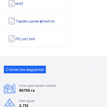
test2
Төрийн цахим үйлчилгээ
i113_ssrf_test
Статистик мэдээлэл
Нутаг дэвсгэрийн хэмжээ
85755 га
Нийт хүн ам
3,713