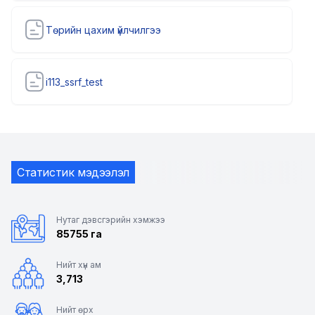
Төрийн цахим үйлчилгээ
i113_ssrf_test
Статистик мэдээлэл
Нутаг дэвсгэрийн хэмжээ
85755 га
Нийт хүн ам
3,713
Нийт өрх