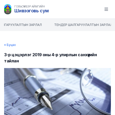
ГОВЬСҮМБЭР АЙМГИЙН
Шивээговь сум
Open m
АЛГАРУУЛАЛТЫН ЗАРЛАЛ
ТЕНДЕР ШАЛГАРУУЛАЛТЫН ЗАРЛАЛ
« Буцах
3-р цэцэрлэг 2019 оны 4-р улирлын санхүүгийн
тайлан