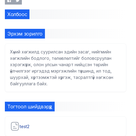
Холбоос
Эрхэм зорилго
Хүний хөгжилд суурилсан эдийн засаг, нийгмийн
хөгжлийн бодлого, төлөвлөлтийг боловсруулан
хэрэгжүүлж, олон улсын чанарт нийцсэн төрийн
үйлчилгээг иргэдэд мэргэжлийн түвшинд, ил тод,
шуурхай, хүртээмжтэй хүргэж, тасралтгүй хөгжсөн
байгууллага байх.
Тогтоол шийдвэрүүд
test2