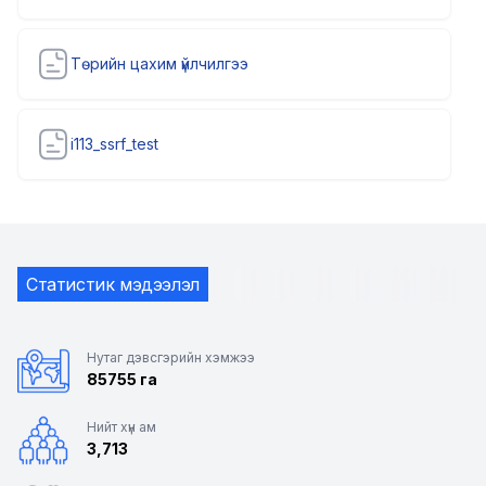
Төрийн цахим үйлчилгээ
i113_ssrf_test
Статистик мэдээлэл
Нутаг дэвсгэрийн хэмжээ
85755 га
Нийт хүн ам
3,713