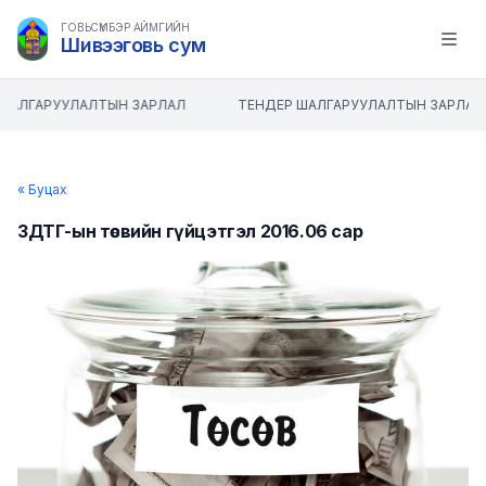
ГОВЬСҮМБЭР АЙМГИЙН
Шивээговь сум
Open m
ШАЛГАРУУЛАЛТЫН ЗАРЛАЛ
ТЕНДЕР ШАЛГАРУУЛАЛТЫН ЗАРЛАЛ
« Буцах
ЗДТГ-ын төсвийн гүйцэтгэл 2016.06 сар