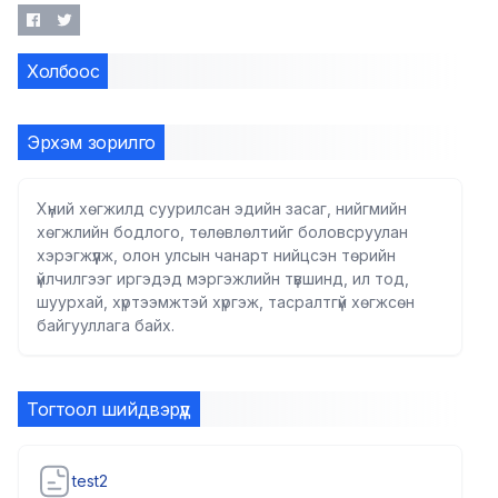
Холбоос
Эрхэм зорилго
Хүний хөгжилд суурилсан эдийн засаг, нийгмийн
хөгжлийн бодлого, төлөвлөлтийг боловсруулан
хэрэгжүүлж, олон улсын чанарт нийцсэн төрийн
үйлчилгээг иргэдэд мэргэжлийн түвшинд, ил тод,
шуурхай, хүртээмжтэй хүргэж, тасралтгүй хөгжсөн
байгууллага байх.
Тогтоол шийдвэрүүд
test2