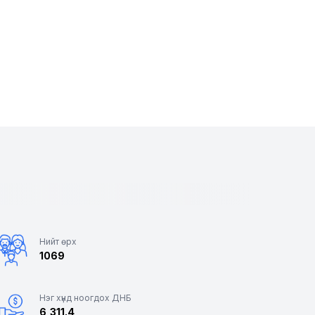
Нийт өрх
1069
Нэг хүнд ноогдох ДНБ
6,311.4