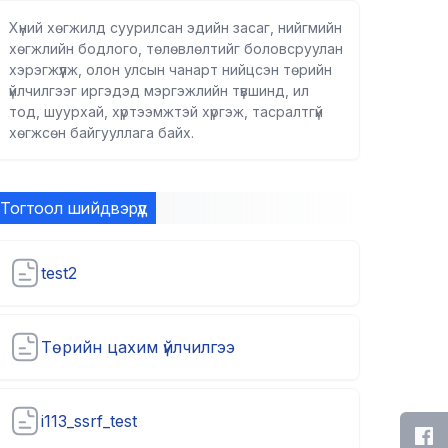
Хүний хөгжилд суурилсан эдийн засаг, нийгмийн
хөгжлийн бодлого, төлөвлөлтийг боловсруулан
хэрэгжүүлж, олон улсын чанарт нийцсэн төрийн
үйлчилгээг иргэдэд мэргэжлийн түвшинд, ил
тод, шуурхай, хүртээмжтэй хүргэж, тасралтгүй
хөгжсөн байгууллага байх.
Тогтоол шийдвэрүүд
test2
Төрийн цахим үйлчилгээ
i113_ssrf_test