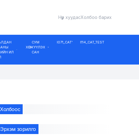
Нүүр хуудас
Холбоо барих
ДАЛДАН
СУМ
I071_CAT'
I114_CAT_TEST
ААНЫ
ХӨГЖҮҮЛЭХ
ИЙН ИЛ
САН
Л
Холбоос
Эрхэм зорилго