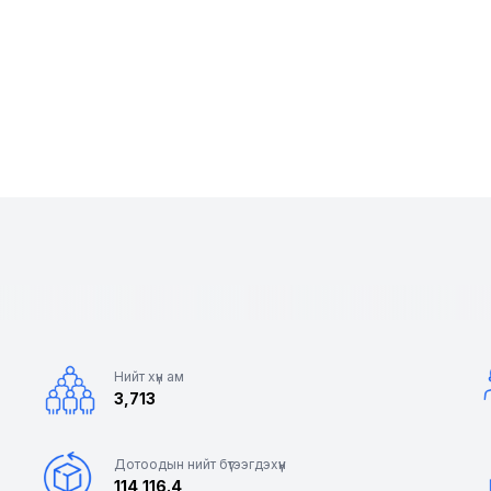
Нийт хүн ам
3,713
Дотоодын нийт бүтээгдэхүүн
114,116.4