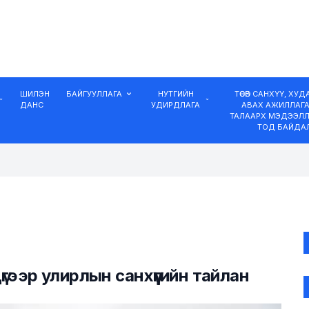
ШИЛЭН
БАЙГУУЛЛАГА
НУТГИЙН
ТӨСӨВ САНХҮҮ, ХУ
ДАНС
УДИРДЛАГА
АВАХ АЖИЛЛАГ
ТАЛААРХ МЭДЭЭЛЛ
ТОД БАЙДА
үгээр улирлын санхүүгийн тайлан