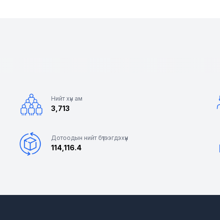
Нийт хүн ам
3,713
Дотоодын нийт бүтээгдэхүүн
114,116.4