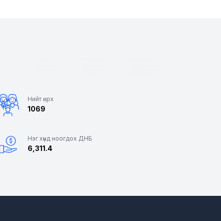
Нийт өрх
1069
Нэг хүнд ноогдох ДНБ
6,311.4