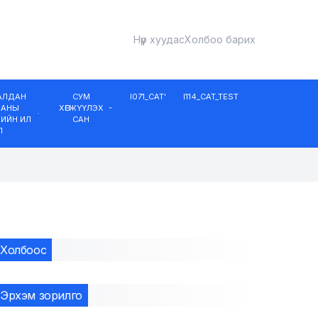
Нүүр хуудас
Холбоо барих
ДАЛДАН
СУМ
I071_CAT'
I114_CAT_TEST
ААНЫ
ХӨГЖҮҮЛЭХ
ИЙН ИЛ
САН
Л
Холбоос
Эрхэм зорилго