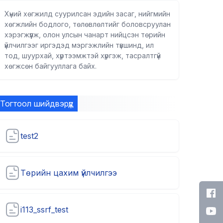
Хүний хөгжилд суурилсан эдийн засаг, нийгмийн
хөгжлийн бодлого, төлөвлөлтийг боловсруулан
хэрэгжүүлж, олон улсын чанарт нийцсэн төрийн
үйлчилгээг иргэдэд мэргэжлийн түвшинд, ил
тод, шуурхай, хүртээмжтэй хүргэж, тасралтгүй
хөгжсөн байгууллага байх.
Тогтоол шийдвэрүүд
test2
Төрийн цахим үйлчилгээ
i113_ssrf_test