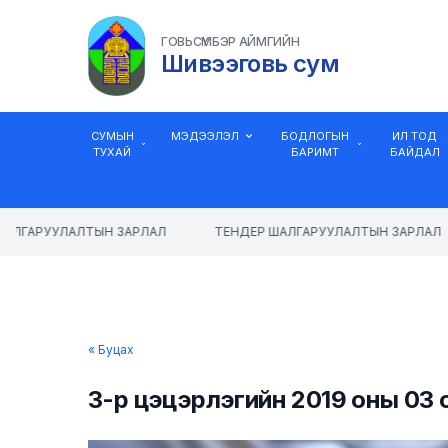
ГОВЬСҮМБЭР АЙМГИЙН
Шивээговь сум
СУМЫН
МЭДЭЭЛЭЛ
БОДЛОГЫН
ИЛ ТОД
ТУХАЙ
БАРИМТ
БАЙДАЛ
АЛГАРУУЛАЛТЫН ЗАРЛАЛ
ТЕНДЕР ШАЛГАРУУЛАЛТЫН ЗАРЛАЛ
« Буцах
3-р цэцэрлэгийн 2019 оны 03 