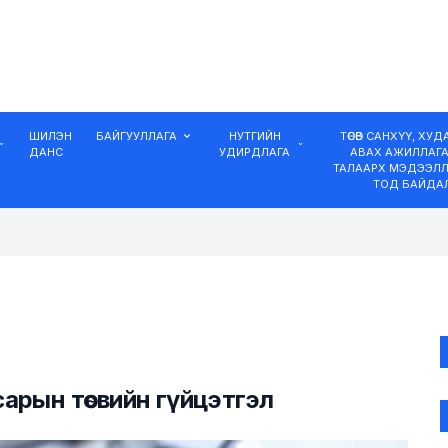
ШИЛЭН
БАЙГУУЛЛАГА
НУТГИЙН
ТӨСӨВ САНХҮҮ, ХУ
ДАНС
УДИРДЛАГА
АВАХ АЖИЛЛАГ
ТАЛААРХ МЭДЭЭЛЛ
ТОД БАЙДА
сарын төсвийн гүйцэтгэл