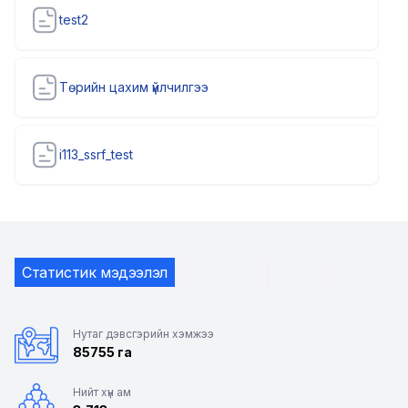
test2
Төрийн цахим үйлчилгээ
i113_ssrf_test
Статистик мэдээлэл
Нутаг дэвсгэрийн хэмжээ
85755 га
Нийт хүн ам