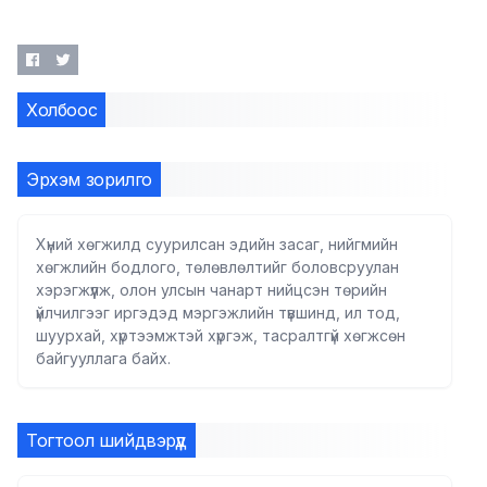
Холбоос
Эрхэм зорилго
Хүний хөгжилд суурилсан эдийн засаг, нийгмийн
хөгжлийн бодлого, төлөвлөлтийг боловсруулан
хэрэгжүүлж, олон улсын чанарт нийцсэн төрийн
үйлчилгээг иргэдэд мэргэжлийн түвшинд, ил тод,
шуурхай, хүртээмжтэй хүргэж, тасралтгүй хөгжсөн
байгууллага байх.
Тогтоол шийдвэрүүд