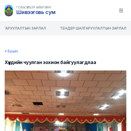
ГОВЬСҮМБЭР АЙМГИЙН
Шивээговь сум
Open m
ЛГАРУУЛАЛТЫН ЗАРЛАЛ
ТЕНДЕР ШАЛГАРУУЛАЛТЫН ЗАРЛАЛ
« Буцах
Хүүхдийн чуулган зохион байгуулагдлаа