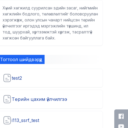
Хүний хөгжилд суурилсан эдийн засаг, нийгмийн
хөгжлийн бодлого, төлөвлөлтийг боловсруулан
хэрэгжүүлж, олон улсын чанарт нийцсэн төрийн
үйлчилгээг иргэдэд мэргэжлийн түвшинд, ил
тод, шуурхай, хүртээмжтэй хүргэж, тасралтгүй
хөгжсөн байгууллага байх.
Тогтоол шийдвэрүүд
test2
Төрийн цахим үйлчилгээ
i113_ssrf_test