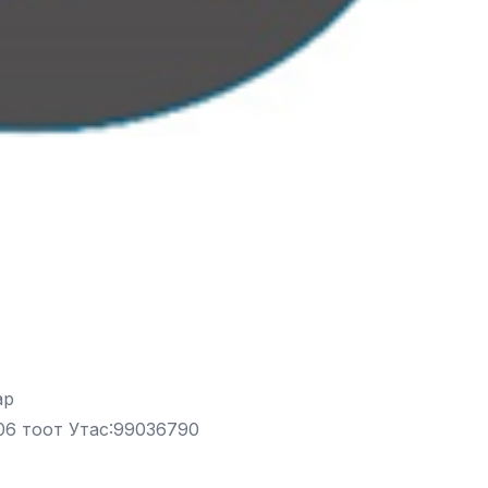
ар
06 тоот Утас:99036790