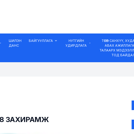
ШИЛЭН
БАЙГУУЛЛАГА
НУТГИЙН
ТӨСӨВ САНХҮҮ, ХУ
ДАНС
УДИРДЛАГА
АВАХ АЖИЛЛАГ
ТАЛААРХ МЭДЭЭЛЛ
ТОД БАЙДА
38 ЗАХИРАМЖ