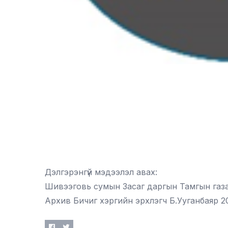
Дэлгэрэнгүй мэдээлэл авах:
Шивээговь сумын Засаг даргын Тамгын газ
Архив Бичиг хэргийн эрхлэгч Б.Ууганбаяр 2