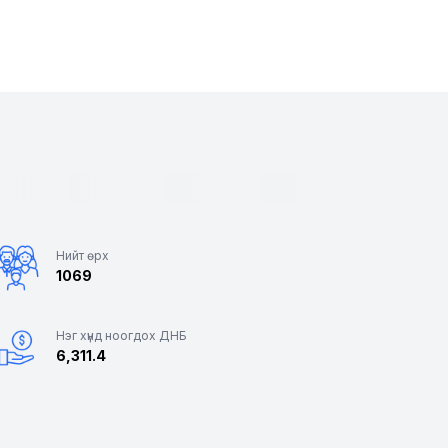
Нийт өрх
1069
Нэг хүнд ноогдох ДНБ
6,311.4