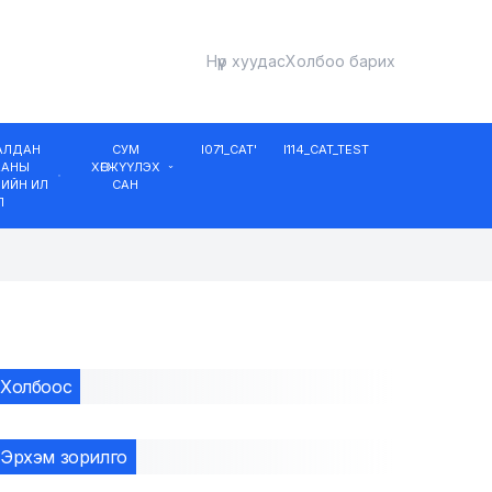
Нүүр хуудас
Холбоо барих
ДАЛДАН
СУМ
I071_CAT'
I114_CAT_TEST
ААНЫ
ХӨГЖҮҮЛЭХ
ИЙН ИЛ
САН
Л
Холбоос
Эрхэм зорилго