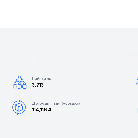
Нийт хүн ам
3,713
Дотоодын нийт бүтээгдэхүүн
114,116.4