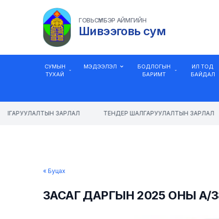
ГОВЬСҮМБЭР АЙМГИЙН
Шивээговь сум
СУМЫН
МЭДЭЭЛЭЛ
БОДЛОГЫН
ИЛ ТОД
ТУХАЙ
БАРИМТ
БАЙДАЛ
ЛГАРУУЛАЛТЫН ЗАРЛАЛ
ТЕНДЕР ШАЛГАРУУЛАЛТЫН ЗАРЛАЛ
« Буцах
ЗАСАГ ДАРГЫН 2025 ОНЫ А/