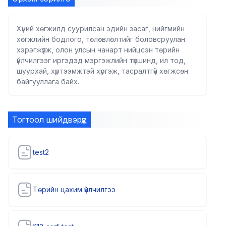
Хүний хөгжилд суурилсан эдийн засаг, нийгмийн
хөгжлийн бодлого, төлөвлөлтийг боловсруулан
хэрэгжүүлж, олон улсын чанарт нийцсэн төрийн
үйлчилгээг иргэдэд мэргэжлийн түвшинд, ил тод,
шуурхай, хүртээмжтэй хүргэж, тасралтгүй хөгжсөн
байгууллага байх.
Тогтоол шийдвэрүүд
test2
Төрийн цахим үйлчилгээ