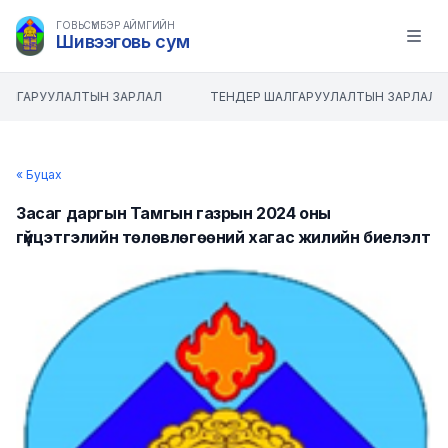
ГОВЬСҮМБЭР АЙМГИЙН
Шивээговь сум
Open m
АЛГАРУУЛАЛТЫН ЗАРЛАЛ
ТЕНДЕР ШАЛГАРУУЛАЛТЫН ЗАРЛАЛ
« Буцах
Засаг даргын Тамгын газрын 2024 оны
гүйцэтгэлийн төлөвлөгөөний хагас жилийн биелэлт