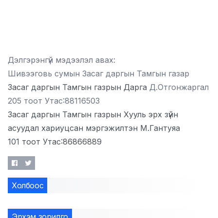
Дэлгэрэнгүй мэдээлэл авах:
Шивээговь сумын Засаг даргын Тамгын газар
Засаг даргын Тамгын газрын Дарга
Д.Отгонжаргал
205 тоот Утас:88116503
Засаг даргын Тамгын газрын Хууль эрх зүйн
асуудал хариуцсан мэргэжилтэн М.Гантуяа
101 тоот Утас:86866889
Холбоос
Эрхэм зорилго