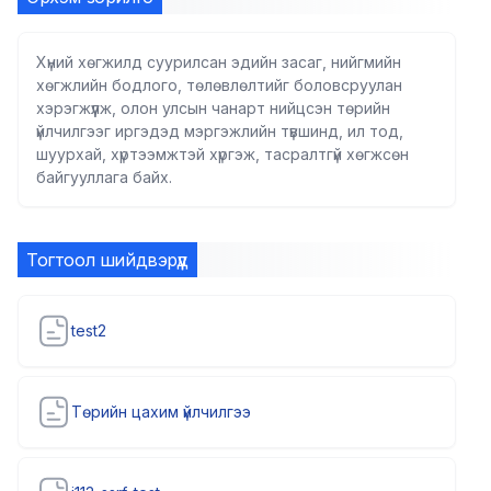
Хүний хөгжилд суурилсан эдийн засаг, нийгмийн
хөгжлийн бодлого, төлөвлөлтийг боловсруулан
хэрэгжүүлж, олон улсын чанарт нийцсэн төрийн
үйлчилгээг иргэдэд мэргэжлийн түвшинд, ил тод,
шуурхай, хүртээмжтэй хүргэж, тасралтгүй хөгжсөн
байгууллага байх.
Тогтоол шийдвэрүүд
test2
Төрийн цахим үйлчилгээ