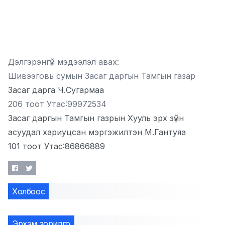
Дэлгэрэнгүй мэдээлэл авах:
Шивээговь сумын Засаг даргын Тамгын газар
Засаг дарга Ч.Сугармаа
206 тоот Утас:99972534
Засаг даргын Тамгын газрын Хууль эрх зүйн
асуудал хариуцсан мэргэжилтэн М.Гантуяа
101 тоот Утас:86866889
Холбоос
Эрхэм зорилго