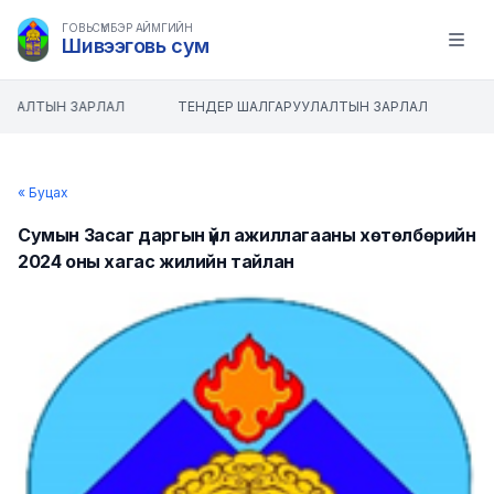
ГОВЬСҮМБЭР АЙМГИЙН
Шивээговь сум
Open m
УЛАЛТЫН ЗАРЛАЛ
ТЕНДЕР ШАЛГАРУУЛАЛТЫН ЗАРЛАЛ
« Буцах
Сумын Засаг даргын үйл ажиллагааны хөтөлбөрийн
2024 оны хагас жилийн тайлан