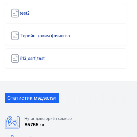
test2
Төрийн цахим үйлчилгээ
i113_ssrf_test
Статистик мэдээлэл
Нутаг дэвсгэрийн хэмжээ
85755 га