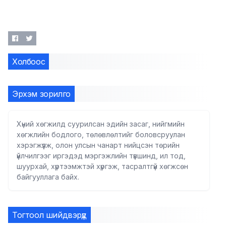
Холбоос
Эрхэм зорилго
Хүний хөгжилд суурилсан эдийн засаг, нийгмийн
хөгжлийн бодлого, төлөвлөлтийг боловсруулан
хэрэгжүүлж, олон улсын чанарт нийцсэн төрийн
үйлчилгээг иргэдэд мэргэжлийн түвшинд, ил тод,
шуурхай, хүртээмжтэй хүргэж, тасралтгүй хөгжсөн
байгууллага байх.
Тогтоол шийдвэрүүд