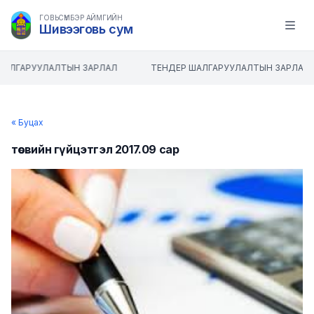
ГОВЬСҮМБЭР АЙМГИЙН
Шивээговь сум
Open m
ШАЛГАРУУЛАЛТЫН ЗАРЛАЛ
ТЕНДЕР ШАЛГАРУУЛАЛТЫН ЗАРЛАЛ
« Буцах
төсвийн гүйцэтгэл 2017.09 сар