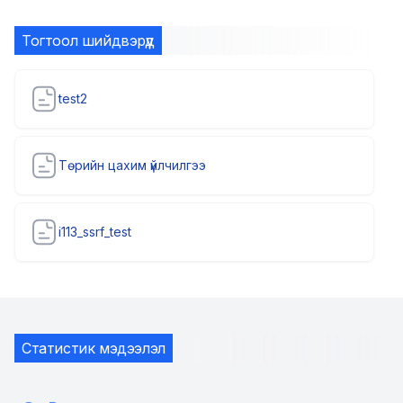
Тогтоол шийдвэрүүд
test2
Төрийн цахим үйлчилгээ
i113_ssrf_test
Статистик мэдээлэл