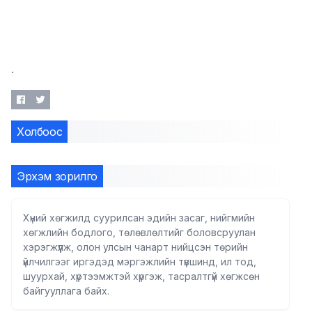
.
Холбоос
Эрхэм зорилго
Хүний хөгжилд суурилсан эдийн засаг, нийгмийн
хөгжлийн бодлого, төлөвлөлтийг боловсруулан
хэрэгжүүлж, олон улсын чанарт нийцсэн төрийн
үйлчилгээг иргэдэд мэргэжлийн түвшинд, ил тод,
шуурхай, хүртээмжтэй хүргэж, тасралтгүй хөгжсөн
байгууллага байх.