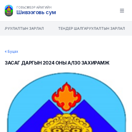
ГОВЬСҮМБЭР АЙМГИЙН
Шивээговь сум
Open m
ГАРУУЛАЛТЫН ЗАРЛАЛ
ТЕНДЕР ШАЛГАРУУЛАЛТЫН ЗАРЛАЛ
« Буцах
ЗАСАГ ДАРГЫН 2024 ОНЫ А/130 ЗАХИРАМЖ