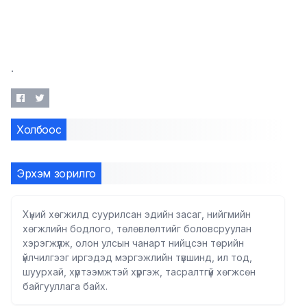
.
Холбоос
Эрхэм зорилго
Хүний хөгжилд суурилсан эдийн засаг, нийгмийн
хөгжлийн бодлого, төлөвлөлтийг боловсруулан
хэрэгжүүлж, олон улсын чанарт нийцсэн төрийн
үйлчилгээг иргэдэд мэргэжлийн түвшинд, ил тод,
шуурхай, хүртээмжтэй хүргэж, тасралтгүй хөгжсөн
байгууллага байх.