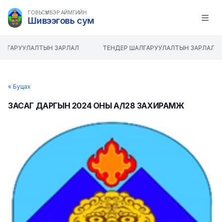
ГОВЬСҮМБЭР АЙМГИЙН
Шивээговь сум
Open m
АЛГАРУУЛАЛТЫН ЗАРЛАЛ
ТЕНДЕР ШАЛГАРУУЛАЛТЫН ЗАРЛАЛ
« Буцах
ЗАСАГ ДАРГЫН 2024 ОНЫ А/128 ЗАХИРАМЖ