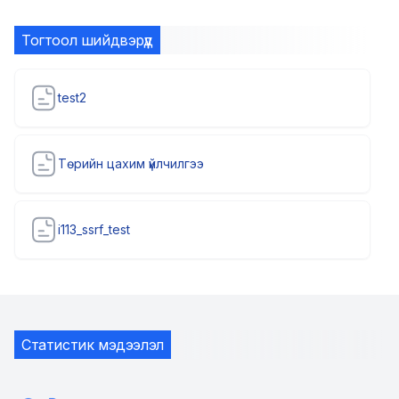
Тогтоол шийдвэрүүд
test2
Төрийн цахим үйлчилгээ
i113_ssrf_test
Статистик мэдээлэл