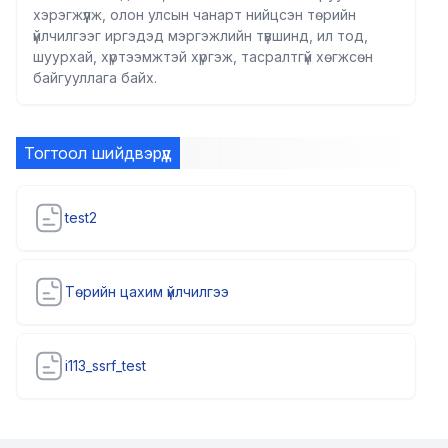
хэрэгжүүлж, олон улсын чанарт нийцсэн төрийн
үйлчилгээг иргэдэд мэргэжлийн түвшинд, ил тод,
шуурхай, хүртээмжтэй хүргэж, тасралтгүй хөгжсөн
байгууллага байх.
Тогтоол шийдвэрүүд
test2
Төрийн цахим үйлчилгээ
i113_ssrf_test