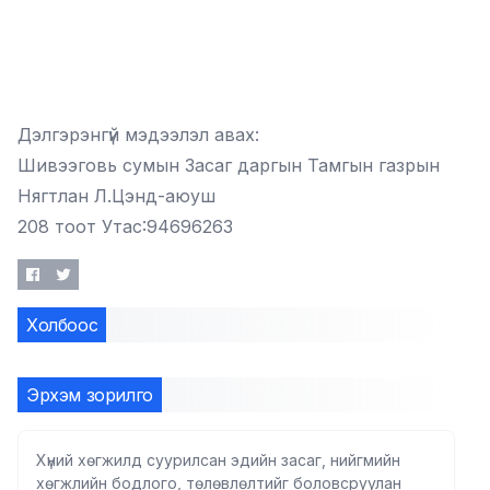
Дэлгэрэнгүй мэдээлэл авах:
Шивээговь сумын Засаг даргын Тамгын газрын
Нягтлан Л.Цэнд-аюуш
208 тоот Утас:94696263
Холбоос
Эрхэм зорилго
Хүний хөгжилд суурилсан эдийн засаг, нийгмийн
хөгжлийн бодлого, төлөвлөлтийг боловсруулан