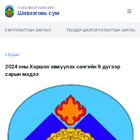
ГОВЬСҮМБЭР АЙМГИЙН
Шивээговь сум
Open m
АЛГАРУУЛАЛТЫН ЗАРЛАЛ
ТЕНДЕР ШАЛГАРУУЛАЛТЫН ЗАРЛАЛ
« Буцах
2024 оны Хоршоо хөгжүүлэх сангийн 9 дүгээр
сарын мэдээ