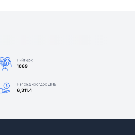
Нийт өрх
1069
Нэг хүнд ноогдох ДНБ
6,311.4