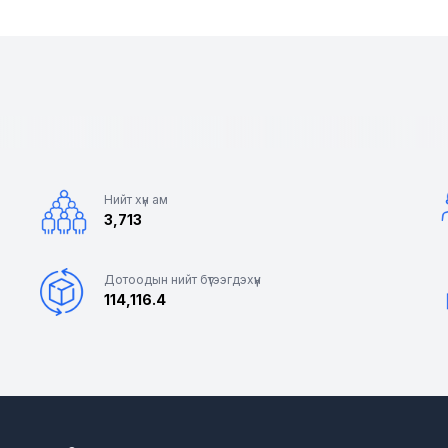
Нийт хүн ам
3,713
Дотоодын нийт бүтээгдэхүүн
114,116.4