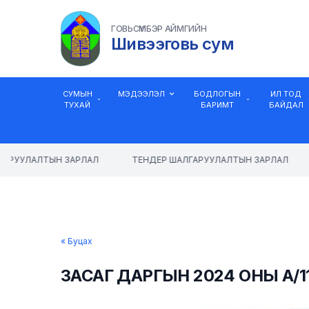
ГОВЬСҮМБЭР АЙМГИЙН
Шивээговь сум
СУМЫН
МЭДЭЭЛЭЛ
БОДЛОГЫН
ИЛ ТОД
ТУХАЙ
БАРИМТ
БАЙДАЛ
АРУУЛАЛТЫН ЗАРЛАЛ
ТЕНДЕР ШАЛГАРУУЛАЛТЫН ЗАРЛАЛ
« Буцах
ЗАСАГ ДАРГЫН 2024 ОНЫ А/