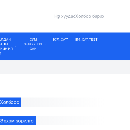
Нүүр хуудас
Холбоо барих
ДАЛДАН
СУМ
I071_CAT'
I114_CAT_TEST
ААНЫ
ХӨГЖҮҮЛЭХ
ИЙН ИЛ
САН
Л
Холбоос
Эрхэм зорилго