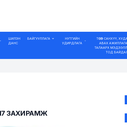
ШИЛЭН
БАЙГУУЛЛАГА
НУТГИЙН
ТӨСӨВ САНХҮҮ, ХУ
ДАНС
УДИРДЛАГА
АВАХ АЖИЛЛАГ
ТАЛААРХ МЭДЭЭЛЛ
ТОД БАЙДА
117 ЗАХИРАМЖ