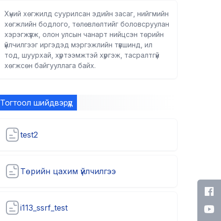
Хүний хөгжилд суурилсан эдийн засаг, нийгмийн
хөгжлийн бодлого, төлөвлөлтийг боловсруулан
хэрэгжүүлж, олон улсын чанарт нийцсэн төрийн
үйлчилгээг иргэдэд мэргэжлийн түвшинд, ил
тод, шуурхай, хүртээмжтэй хүргэж, тасралтгүй
хөгжсөн байгууллага байх.
Тогтоол шийдвэрүүд
test2
Төрийн цахим үйлчилгээ
i113_ssrf_test