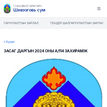
ГОВЬСҮМБЭР АЙМГИЙН
Шивээговь сум
Open m
АЛГАРУУЛАЛТЫН ЗАРЛАЛ
ТЕНДЕР ШАЛГАРУУЛАЛТЫН ЗАРЛАЛ
« Буцах
ЗАСАГ ДАРГЫН 2024 ОНЫ А/114 ЗАХИРАМЖ