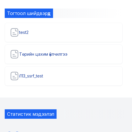
Тогтоол шийдвэрүүд
test2
Төрийн цахим үйлчилгээ
i113_ssrf_test
Статистик мэдээлэл