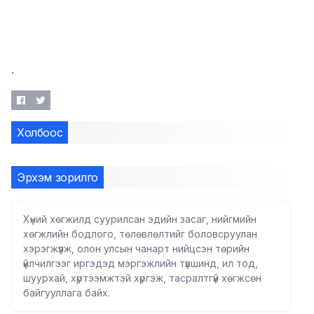
.
Холбоос
Эрхэм зорилго
Хүний хөгжилд суурилсан эдийн засаг, нийгмийн
хөгжлийн бодлого, төлөвлөлтийг боловсруулан
хэрэгжүүлж, олон улсын чанарт нийцсэн төрийн
үйлчилгээг иргэдэд мэргэжлийн түвшинд, ил тод,
шуурхай, хүртээмжтэй хүргэж, тасралтгүй хөгжсөн
байгууллага байх.