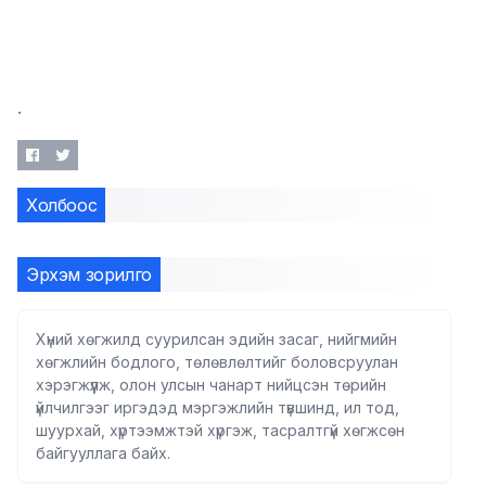
.
Холбоос
Эрхэм зорилго
Хүний хөгжилд суурилсан эдийн засаг, нийгмийн
хөгжлийн бодлого, төлөвлөлтийг боловсруулан
хэрэгжүүлж, олон улсын чанарт нийцсэн төрийн
үйлчилгээг иргэдэд мэргэжлийн түвшинд, ил тод,
шуурхай, хүртээмжтэй хүргэж, тасралтгүй хөгжсөн
байгууллага байх.