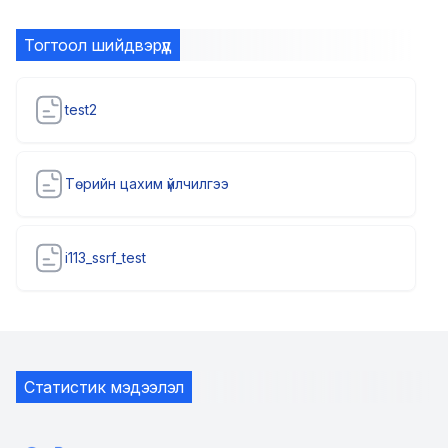
Тогтоол шийдвэрүүд
test2
Төрийн цахим үйлчилгээ
i113_ssrf_test
Статистик мэдээлэл