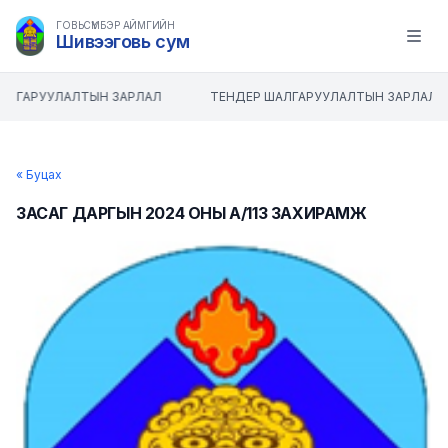
ГОВЬСҮМБЭР АЙМГИЙН
Шивээговь сум
Open m
АЛГАРУУЛАЛТЫН ЗАРЛАЛ
ТЕНДЕР ШАЛГАРУУЛАЛТЫН ЗАРЛАЛ
« Буцах
ЗАСАГ ДАРГЫН 2024 ОНЫ А/113 ЗАХИРАМЖ