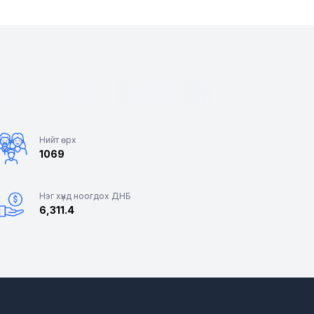
Нийт өрх
1069
Нэг хүнд ноогдох ДНБ
6,311.4