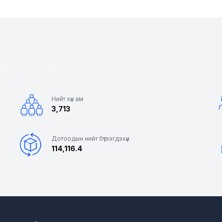
Нийт хүн ам
3,713
Дотоодын нийт бүтээгдэхүүн
114,116.4