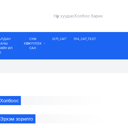
Нүүр хуудас
Холбоо барих
ДАЛДАН
СУМ
I071_CAT'
I114_CAT_TEST
ААНЫ
ХӨГЖҮҮЛЭХ
ИЙН ИЛ
САН
Л
Холбоос
Эрхэм зорилго