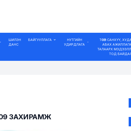
ШИЛЭН
БАЙГУУЛЛАГА
НУТГИЙН
ТӨСӨВ САНХҮҮ, ХУ
ДАНС
УДИРДЛАГА
АВАХ АЖИЛЛАГ
ТАЛААРХ МЭДЭЭЛЛ
ТОД БАЙДА
109 ЗАХИРАМЖ