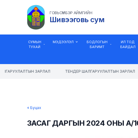
ГОВЬСҮМБЭР АЙМГИЙН
Шивээговь сум
СУМЫН
МЭДЭЭЛЭЛ
БОДЛОГЫН
ИЛ ТОД
ТУХАЙ
БАРИМТ
БАЙДАЛ
ЛГАРУУЛАЛТЫН ЗАРЛАЛ
ТЕНДЕР ШАЛГАРУУЛАЛТЫН ЗАРЛАЛ
« Буцах
ЗАСАГ ДАРГЫН 2024 ОНЫ А/