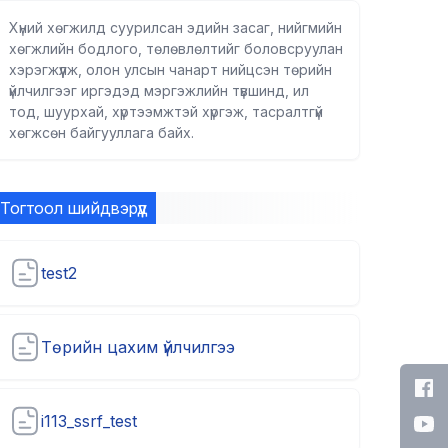
Хүний хөгжилд суурилсан эдийн засаг, нийгмийн
хөгжлийн бодлого, төлөвлөлтийг боловсруулан
хэрэгжүүлж, олон улсын чанарт нийцсэн төрийн
үйлчилгээг иргэдэд мэргэжлийн түвшинд, ил
тод, шуурхай, хүртээмжтэй хүргэж, тасралтгүй
хөгжсөн байгууллага байх.
Тогтоол шийдвэрүүд
test2
Төрийн цахим үйлчилгээ
i113_ssrf_test