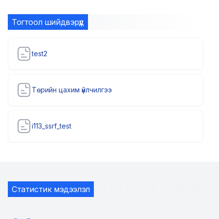
Тогтоол шийдвэрүүд
test2
Төрийн цахим үйлчилгээ
i113_ssrf_test
Статистик мэдээлэл