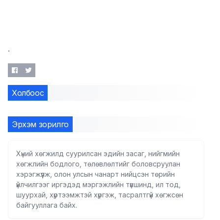
.
Холбоос
Эрхэм зорилго
Хүний хөгжилд суурилсан эдийн засаг, нийгмийн
хөгжлийн бодлого, төлөвлөлтийг боловсруулан
хэрэгжүүлж, олон улсын чанарт нийцсэн төрийн
үйлчилгээг иргэдэд мэргэжлийн түвшинд, ил тод,
шуурхай, хүртээмжтэй хүргэж, тасралтгүй хөгжсөн
байгууллага байх.