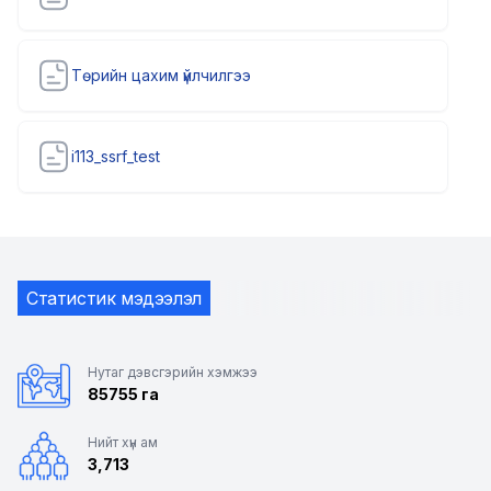
Төрийн цахим үйлчилгээ
i113_ssrf_test
Статистик мэдээлэл
Нутаг дэвсгэрийн хэмжээ
85755 га
Нийт хүн ам
3,713