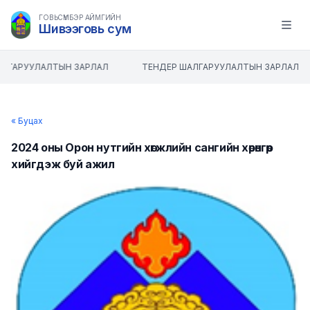
ГОВЬСҮМБЭР АЙМГИЙН
Шивээговь сум
Open m
ЛГАРУУЛАЛТЫН ЗАРЛАЛ
ТЕНДЕР ШАЛГАРУУЛАЛТЫН ЗАРЛАЛ
« Буцах
2024 оны Орон нутгийн хөгжлийн сангийн хөрөнгөөр
хийгдэж буй ажил