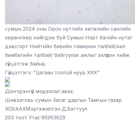
сумын 2024 оны Орон нутгийн хөгжлийн сангийн
хөрөнгөөр хийгдэж буй Сумын Нэрт багийн нутаг
дэвсгэрт Нийтийн биеийн тамирын талбай/хөл
бөмбөгийн талбай/ байгуулах ажлыг эхлүүлэн хийж
гүйцэтгэж байна.
Гүйцэтгэгч: "Цагаан толгой нуур ХХК"
Дэлгэрэнгүй мэдээлэл авах:
Шивээговь сумын Засаг даргын Тамгын газар
ХОХААХМэргэжилтэн Д.Баттуул
203 тоот Утас:95953629