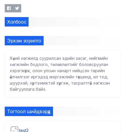
Холбоос
Эрхэм зорилго
Хүний хөгжилд суурилсан эдийн засаг, нийгмийн
хөгжлийн бодлого, төлөвлөлтийг боловсруулан
хэрэгжүүлж, олон улсын чанарт нийцсэн төрийн
үйлчилгээг иргэдэд мэргэжлийн түвшинд, ил тод,
шуурхай, хүртээмжтэй хүргэж, тасралтгүй хөгжсөн
байгууллага байх.
Тогтоол шийдвэрүүд
test2