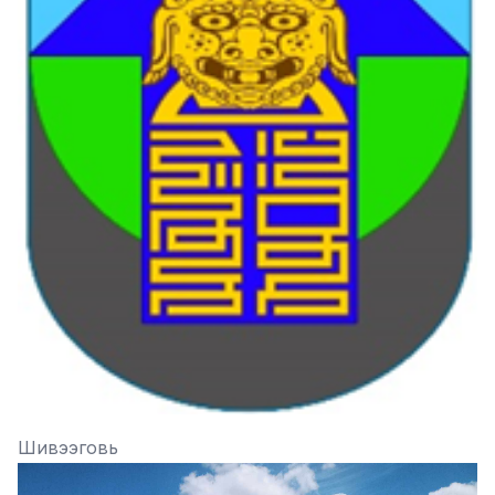
Шивээговь