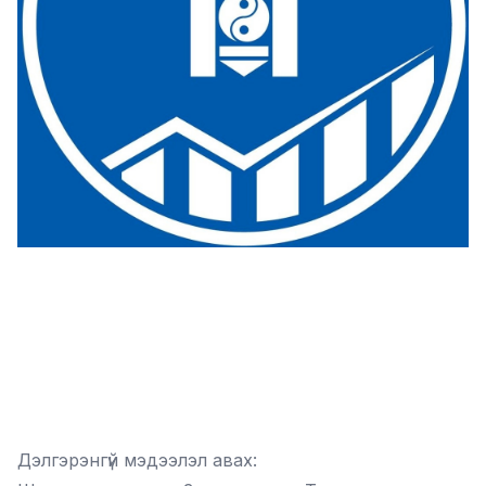
Дэлгэрэнгүй мэдээлэл авах: