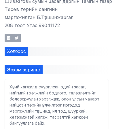
Шивээговь сумын Засаг даргын Тамгын газар
Төсөв төрийн сангийн
мэргэжилтэн Б.Түвшинжаргал
208 тоот Утас:99041172
Холбоос
Эрхэм зорилго
Хүний хөгжилд суурилсан эдийн засаг,
нийгмийн хөгжлийн бодлого, төлөвлөлтийг
боловсруулан хэрэгжүүлж, олон улсын чанарт
нийцсэн төрийн үйлчилгээг иргэдэд
мэргэжлийн түвшинд, ил тод, шуурхай,
хүртээмжтэй хүргэж, тасралтгүй хөгжсөн
байгууллага байх.