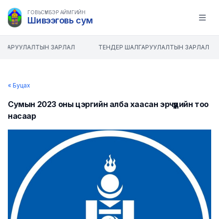
ГОВЬСҮМБЭР АЙМГИЙН
Шивээговь сум
Open m
ЛГАРУУЛАЛТЫН ЗАРЛАЛ
ТЕНДЕР ШАЛГАРУУЛАЛТЫН ЗАРЛАЛ
« Буцах
Сумын 2023 оны цэргийн алба хаасан эрчүүдийн тоо
насаар