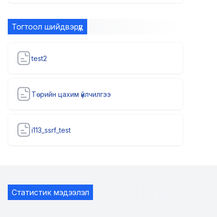
Тогтоол шийдвэрүүд
test2
Төрийн цахим үйлчилгээ
i113_ssrf_test
Статистик мэдээлэл