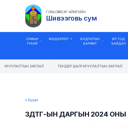
ГОВЬСҮМБЭР АЙМГИЙН
Шивээговь сум
СУМЫН
МЭДЭЭЛЭЛ
БОДЛОГЫН
ИЛ ТОД
ТУХАЙ
БАРИМТ
БАЙДАЛ
ГАРУУЛАЛТЫН ЗАРЛАЛ
ТЕНДЕР ШАЛГАРУУЛАЛТЫН ЗАРЛАЛ
« Буцах
ЗДТГ-ЫН ДАРГЫН 2024 ОНЫ 