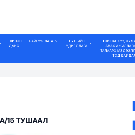
ШИЛЭН
БАЙГУУЛЛАГА
НУТГИЙН
ТӨСӨВ САНХҮҮ, ХУ
ДАНС
УДИРДЛАГА
АВАХ АЖИЛЛАГ
ТАЛААРХ МЭДЭЭЛЛ
ТОД БАЙДА
А/15 ТУШААЛ