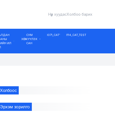
Нүүр хуудас
Холбоо барих
ДАЛДАН
СУМ
I071_CAT'
I114_CAT_TEST
ААНЫ
ХӨГЖҮҮЛЭХ
ИЙН ИЛ
САН
Л
Холбоос
Эрхэм зорилго