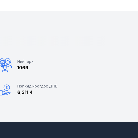
Нийт өрх
1069
Нэг хүнд ноогдох ДНБ
6,311.4