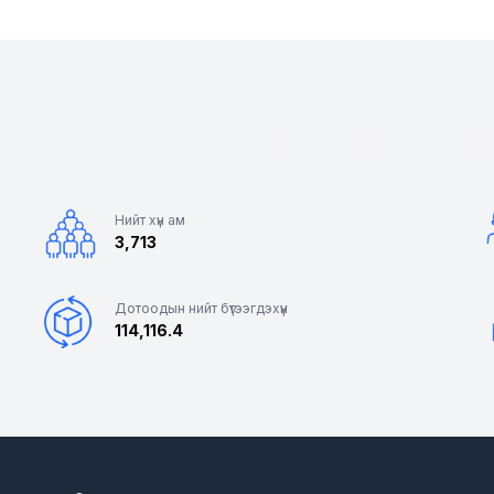
Нийт хүн ам
3,713
Дотоодын нийт бүтээгдэхүүн
114,116.4