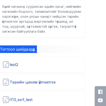
Хүний хөгжилд суурилсан эдийн засаг, нийгмийн
хөгжлийн бодлого, төлөвлөлтийг боловсруулан
хэрэгжүүлж, олон улсын чанарт нийцсэн төрийн
үйлчилгээг иргэдэд мэргэжлийн түвшинд, ил
тод, шуурхай, хүртээмжтэй хүргэж, тасралтгүй
хөгжсөн байгууллага байх.
Тогтоол шийдвэрүүд
test2
Төрийн цахим үйлчилгээ
i113_ssrf_test