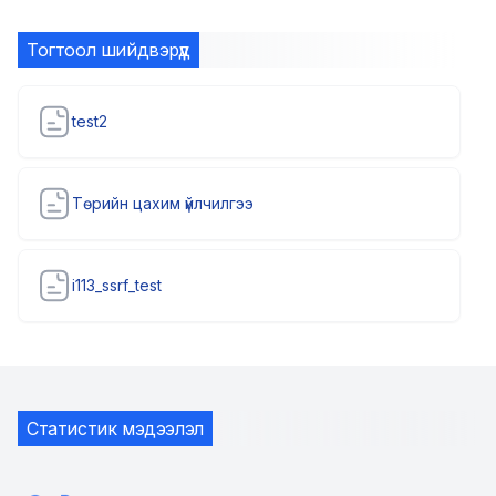
Тогтоол шийдвэрүүд
test2
Төрийн цахим үйлчилгээ
i113_ssrf_test
Статистик мэдээлэл