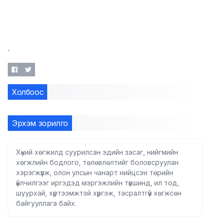
.
Холбоос
Эрхэм зорилго
Хүний хөгжилд суурилсан эдийн засаг, нийгмийн
хөгжлийн бодлого, төлөвлөлтийг боловсруулан
хэрэгжүүлж, олон улсын чанарт нийцсэн төрийн
үйлчилгээг иргэдэд мэргэжлийн түвшинд, ил тод,
шуурхай, хүртээмжтэй хүргэж, тасралтгүй хөгжсөн
байгууллага байх.