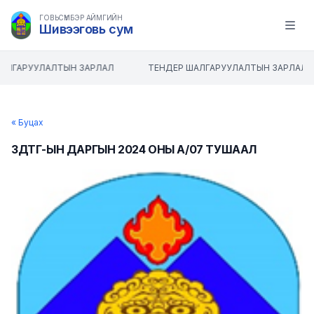
ГОВЬСҮМБЭР АЙМГИЙН
Шивээговь сум
Open m
АЛГАРУУЛАЛТЫН ЗАРЛАЛ
ТЕНДЕР ШАЛГАРУУЛАЛТЫН ЗАРЛАЛ
« Буцах
ЗДТГ-ЫН ДАРГЫН 2024 ОНЫ А/07 ТУШААЛ