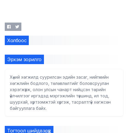
Холбоос
Эрхэм зорилго
Хүний хөгжилд суурилсан эдийн засаг, нийгмийн
хөгжлийн бодлого, төлөвлөлтийг боловсруулан
хэрэгжүүлж, олон улсын чанарт нийцсэн төрийн
үйлчилгээг иргэдэд мэргэжлийн түвшинд, ил тод,
шуурхай, хүртээмжтэй хүргэж, тасралтгүй хөгжсөн
байгууллага байх.
Тогтоол шийдвэрүүд