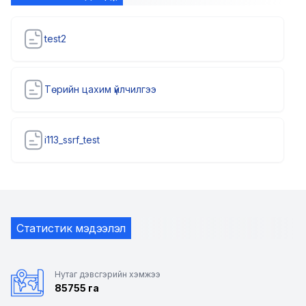
test2
Төрийн цахим үйлчилгээ
i113_ssrf_test
Статистик мэдээлэл
Нутаг дэвсгэрийн хэмжээ
85755 га