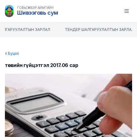
ГОВЬСҮМБЭР АЙМГИЙН
Шивээговь сум
Open m
АЛГАРУУЛАЛТЫН ЗАРЛАЛ
ТЕНДЕР ШАЛГАРУУЛАЛТЫН ЗАРЛАЛ
« Буцах
төсвийн гүйцэтгэл 2017.06 сар