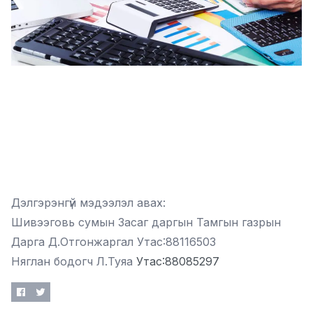
Дэлгэрэнгүй мэдээлэл авах:
Шивээговь сумын Засаг даргын Тамгын газрын
Дарга Д.Отгонжаргал Утас:88116503
Няглан бодогч Л.Туяа
Утас:88085297