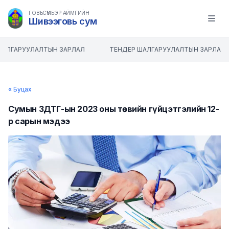
ГОВЬСҮМБЭР АЙМГИЙН
Шивээговь сум
Open m
ШАЛГАРУУЛАЛТЫН ЗАРЛАЛ
ТЕНДЕР ШАЛГАРУУЛАЛТЫН ЗАРЛАЛ
« Буцах
Сумын ЗДТГ-ын 2023 оны төсвийн гүйцэтгэлийн 12-
р сарын мэдээ