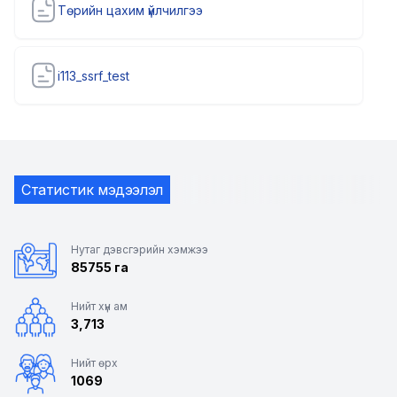
Төрийн цахим үйлчилгээ
i113_ssrf_test
Статистик мэдээлэл
Нутаг дэвсгэрийн хэмжээ
85755 га
Нийт хүн ам
3,713
Нийт өрх
1069