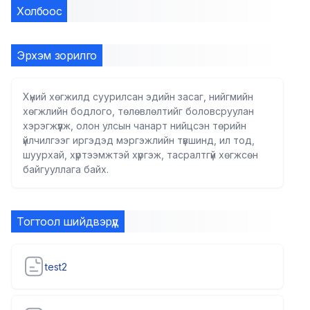
Холбоос
Эрхэм зорилго
Хүний хөгжилд суурилсан эдийн засаг, нийгмийн
хөгжлийн бодлого, төлөвлөлтийг боловсруулан
хэрэгжүүлж, олон улсын чанарт нийцсэн төрийн
үйлчилгээг иргэдэд мэргэжлийн түвшинд, ил тод,
шуурхай, хүртээмжтэй хүргэж, тасралтгүй хөгжсөн
байгууллага байх.
Тогтоол шийдвэрүүд
test2