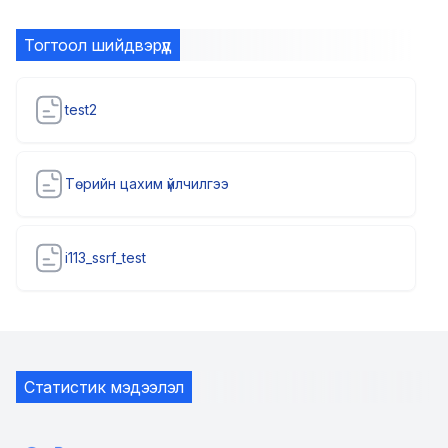
Тогтоол шийдвэрүүд
test2
Төрийн цахим үйлчилгээ
i113_ssrf_test
Статистик мэдээлэл