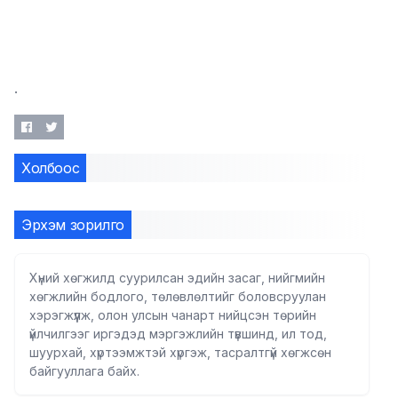
.
Холбоос
Эрхэм зорилго
Хүний хөгжилд суурилсан эдийн засаг, нийгмийн
хөгжлийн бодлого, төлөвлөлтийг боловсруулан
хэрэгжүүлж, олон улсын чанарт нийцсэн төрийн
үйлчилгээг иргэдэд мэргэжлийн түвшинд, ил тод,
шуурхай, хүртээмжтэй хүргэж, тасралтгүй хөгжсөн
байгууллага байх.