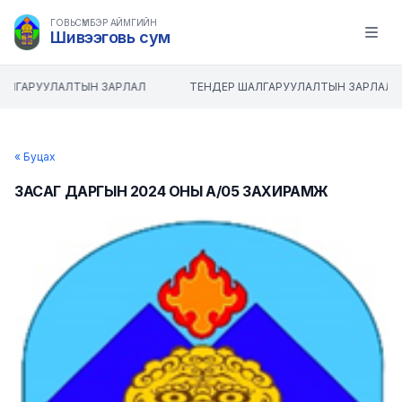
ГОВЬСҮМБЭР АЙМГИЙН
Шивээговь сум
Open m
АЛГАРУУЛАЛТЫН ЗАРЛАЛ
ТЕНДЕР ШАЛГАРУУЛАЛТЫН ЗАРЛАЛ
« Буцах
ЗАСАГ ДАРГЫН 2024 ОНЫ А/05 ЗАХИРАМЖ