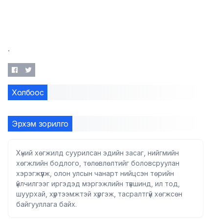
.
Холбоос
Эрхэм зорилго
Хүний хөгжилд суурилсан эдийн засаг, нийгмийн
хөгжлийн бодлого, төлөвлөлтийг боловсруулан
хэрэгжүүлж, олон улсын чанарт нийцсэн төрийн
үйлчилгээг иргэдэд мэргэжлийн түвшинд, ил тод,
шуурхай, хүртээмжтэй хүргэж, тасралтгүй хөгжсөн
байгууллага байх.