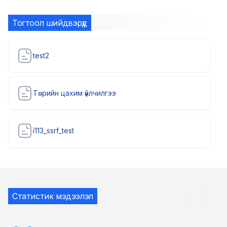
Тогтоол шийдвэрүүд
test2
Төрийн цахим үйлчилгээ
i113_ssrf_test
Статистик мэдээлэл