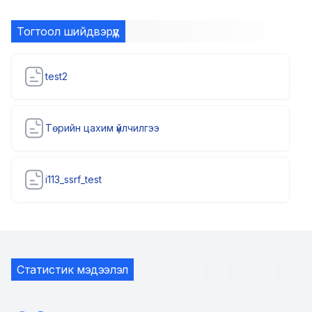
Тогтоол шийдвэрүүд
test2
Төрийн цахим үйлчилгээ
i113_ssrf_test
Статистик мэдээлэл