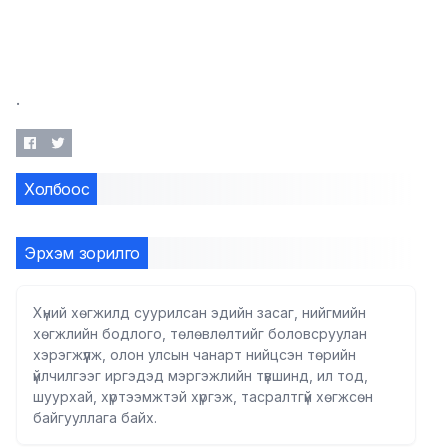
.
Холбоос
Эрхэм зорилго
Хүний хөгжилд суурилсан эдийн засаг, нийгмийн
хөгжлийн бодлого, төлөвлөлтийг боловсруулан
хэрэгжүүлж, олон улсын чанарт нийцсэн төрийн
үйлчилгээг иргэдэд мэргэжлийн түвшинд, ил тод,
шуурхай, хүртээмжтэй хүргэж, тасралтгүй хөгжсөн
байгууллага байх.