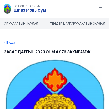
ГОВЬСҮМБЭР АЙМГИЙН
Шивээговь сум
Open m
ЛГАРУУЛАЛТЫН ЗАРЛАЛ
ТЕНДЕР ШАЛГАРУУЛАЛТЫН ЗАРЛАЛ
« Буцах
ЗАСАГ ДАРГЫН 2023 ОНЫ А/176 ЗАХИРАМЖ