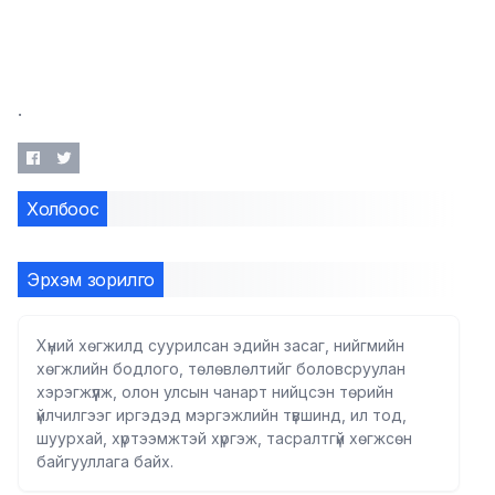
.
Холбоос
Эрхэм зорилго
Хүний хөгжилд суурилсан эдийн засаг, нийгмийн
хөгжлийн бодлого, төлөвлөлтийг боловсруулан
хэрэгжүүлж, олон улсын чанарт нийцсэн төрийн
үйлчилгээг иргэдэд мэргэжлийн түвшинд, ил тод,
шуурхай, хүртээмжтэй хүргэж, тасралтгүй хөгжсөн
байгууллага байх.