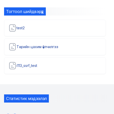
Тогтоол шийдвэрүүд
test2
Төрийн цахим үйлчилгээ
i113_ssrf_test
Статистик мэдээлэл