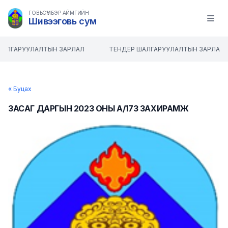
ГОВЬСҮМБЭР АЙМГИЙН
Шивээговь сум
Open m
ШАЛГАРУУЛАЛТЫН ЗАРЛАЛ
ТЕНДЕР ШАЛГАРУУЛАЛТЫН ЗАРЛАЛ
« Буцах
ЗАСАГ ДАРГЫН 2023 ОНЫ А/173 ЗАХИРАМЖ