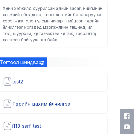
Хүний хөгжилд суурилсан эдийн засаг, нийгмийн
хөгжлийн бодлого, төлөвлөлтийг боловсруулан
хэрэгжүүлж, олон улсын чанарт нийцсэн төрийн
үйлчилгээг иргэдэд мэргэжлийн түвшинд, ил
тод, шуурхай, хүртээмжтэй хүргэж, тасралтгүй
хөгжсөн байгууллага байх.
Тогтоол шийдвэрүүд
test2
Төрийн цахим үйлчилгээ
i113_ssrf_test