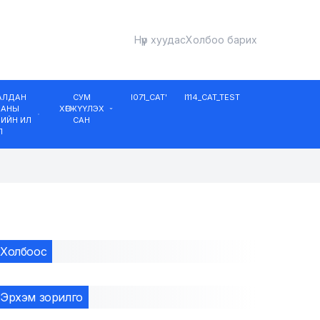
Нүүр хуудас
Холбоо барих
ДАЛДАН
СУМ
I071_CAT'
I114_CAT_TEST
ААНЫ
ХӨГЖҮҮЛЭХ
ИЙН ИЛ
САН
Л
Холбоос
Эрхэм зорилго