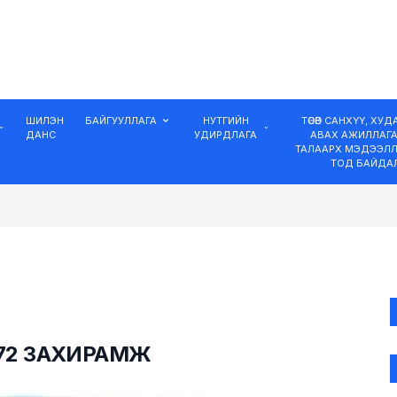
ШИЛЭН
БАЙГУУЛЛАГА
НУТГИЙН
ТӨСӨВ САНХҮҮ, ХУ
ДАНС
УДИРДЛАГА
АВАХ АЖИЛЛАГ
ТАЛААРХ МЭДЭЭЛЛ
ТОД БАЙДА
172 ЗАХИРАМЖ