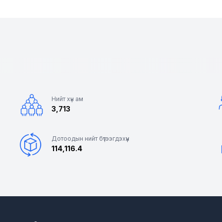
Нийт хүн ам
3,713
Дотоодын нийт бүтээгдэхүүн
114,116.4