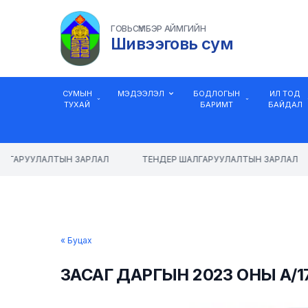
ГОВЬСҮМБЭР АЙМГИЙН
Шивээговь сум
СУМЫН
МЭДЭЭЛЭЛ
БОДЛОГЫН
ИЛ ТОД
ТУХАЙ
БАРИМТ
БАЙДАЛ
ЛГАРУУЛАЛТЫН ЗАРЛАЛ
ТЕНДЕР ШАЛГАРУУЛАЛТЫН ЗАРЛАЛ
« Буцах
ЗАСАГ ДАРГЫН 2023 ОНЫ А/