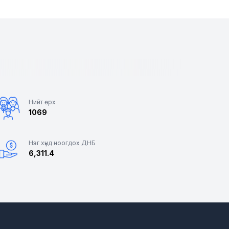
Нийт өрх
1069
Нэг хүнд ноогдох ДНБ
6,311.4