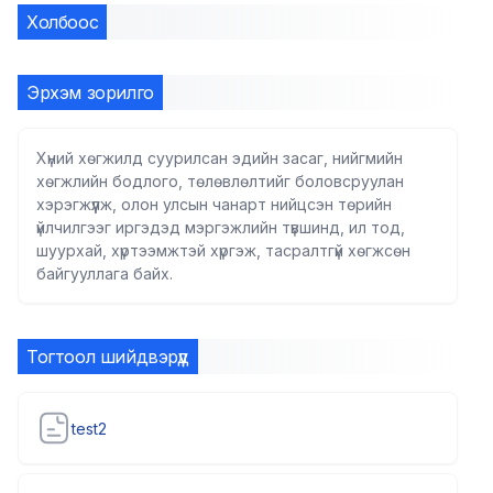
Холбоос
Эрхэм зорилго
Хүний хөгжилд суурилсан эдийн засаг, нийгмийн
хөгжлийн бодлого, төлөвлөлтийг боловсруулан
хэрэгжүүлж, олон улсын чанарт нийцсэн төрийн
үйлчилгээг иргэдэд мэргэжлийн түвшинд, ил тод,
шуурхай, хүртээмжтэй хүргэж, тасралтгүй хөгжсөн
байгууллага байх.
Тогтоол шийдвэрүүд
test2