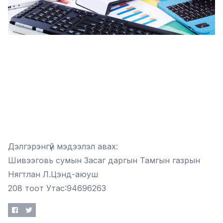
Дэлгэрэнгүй мэдээлэл авах:
Шивээговь сумын Засаг даргын Тамгын газрын
Нягтлан Л.Цэнд-аюуш
208 тоот Утас:94696263