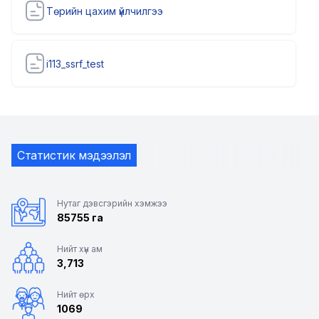
Төрийн цахим үйлчилгээ
i113_ssrf_test
Статистик мэдээлэл
Нутаг дэвсгэрийн хэмжээ
85755 га
Нийт хүн ам
3,713
Нийт өрх
1069