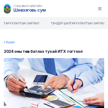
ГОВЬСҮМБЭР АЙМГИЙН
Шивээговь сум
Open m
АЛГАРУУЛАЛТЫН ЗАРЛАЛ
ТЕНДЕР ШАЛГАРУУЛАЛТЫН ЗАРЛАЛ
« Буцах
2024 оны төсөв батлах тухай ИТХ тогтоол