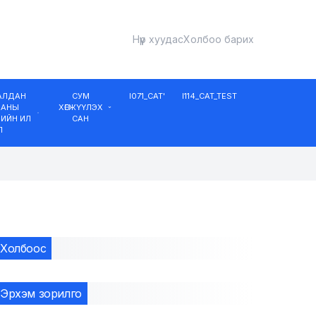
Нүүр хуудас
Холбоо барих
ДАЛДАН
СУМ
I071_CAT'
I114_CAT_TEST
ААНЫ
ХӨГЖҮҮЛЭХ
ИЙН ИЛ
САН
Л
Холбоос
Эрхэм зорилго