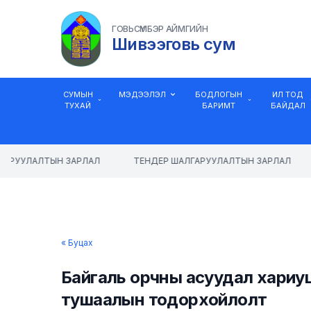
ГОВЬСҮМБЭР АЙМГИЙН
Шивээговь сум
СУМЫН
МЭДЭЭЛЭЛ
БОДЛОГЫН
ИЛ ТОД
ТУХАЙ
БАРИМТ
БАЙДАЛ
АРУУЛАЛТЫН ЗАРЛАЛ
ТЕНДЕР ШАЛГАРУУЛАЛТЫН ЗАРЛАЛ
« Буцах
Байгаль орчны асуудал хариу
тушаалын тодорхойлолт