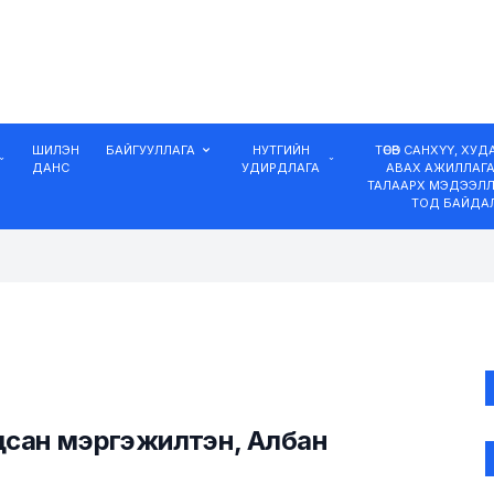
ШИЛЭН
БАЙГУУЛЛАГА
НУТГИЙН
ТӨСӨВ САНХҮҮ, ХУ
ДАНС
УДИРДЛАГА
АВАХ АЖИЛЛАГ
ТАЛААРХ МЭДЭЭЛЛ
ТОД БАЙДА
цсан мэргэжилтэн, Албан