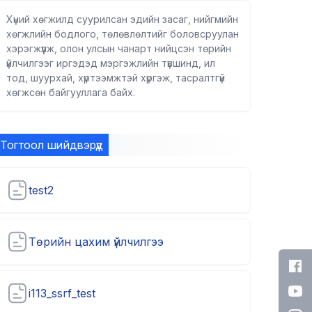
Хүний хөгжилд суурилсан эдийн засаг, нийгмийн
хөгжлийн бодлого, төлөвлөлтийг боловсруулан
хэрэгжүүлж, олон улсын чанарт нийцсэн төрийн
үйлчилгээг иргэдэд мэргэжлийн түвшинд, ил
тод, шуурхай, хүртээмжтэй хүргэж, тасралтгүй
хөгжсөн байгууллага байх.
Тогтоол шийдвэрүүд
test2
Төрийн цахим үйлчилгээ
i113_ssrf_test