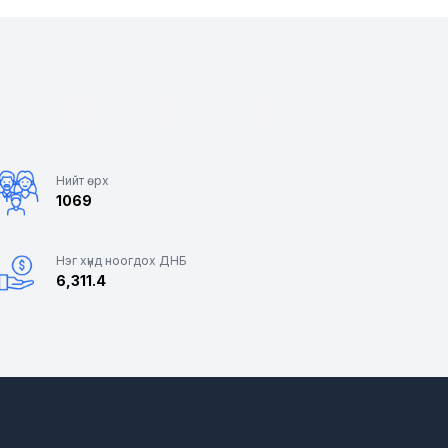
Нийт өрх
1069
Нэг хүнд ноогдох ДНБ
6,311.4