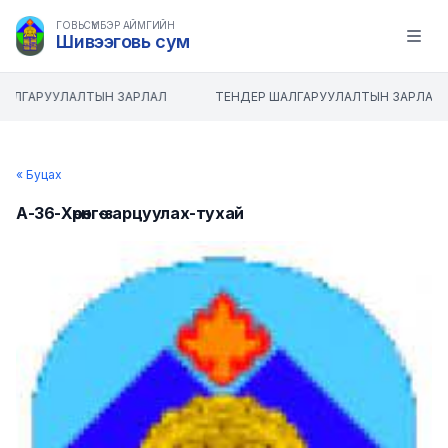
ГОВЬСҮМБЭР АЙМГИЙН
Шивээговь сум
Open m
ШАЛГАРУУЛАЛТЫН ЗАРЛАЛ
ТЕНДЕР ШАЛГАРУУЛАЛТЫН ЗАРЛАЛ
« Буцах
А-36-Хөрөнгө-зарцуулах-тухай