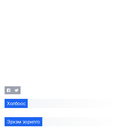
Холбоос
Эрхэм зорилго