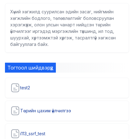
Хүний хөгжилд суурилсан эдийн засаг, нийгмийн
хөгжлийн бодлого, төлөвлөлтийг боловсруулан
хэрэгжүүлж, олон улсын чанарт нийцсэн төрийн
үйлчилгээг иргэдэд мэргэжлийн түвшинд, ил тод,
шуурхай, хүртээмжтэй хүргэж, тасралтгүй хөгжсөн
байгууллага байх.
Тогтоол шийдвэрүүд
test2
Төрийн цахим үйлчилгээ
i113_ssrf_test