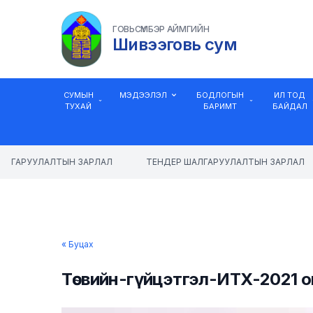
ГОВЬСҮМБЭР АЙМГИЙН
Шивээговь сум
СУМЫН
МЭДЭЭЛЭЛ
БОДЛОГЫН
ИЛ ТОД
ТУХАЙ
БАРИМТ
БАЙДАЛ
ЛГАРУУЛАЛТЫН ЗАРЛАЛ
ТЕНДЕР ШАЛГАРУУЛАЛТЫН ЗАРЛАЛ
« Буцах
Төсвийн-гүйцэтгэл-ИТХ-2021 о