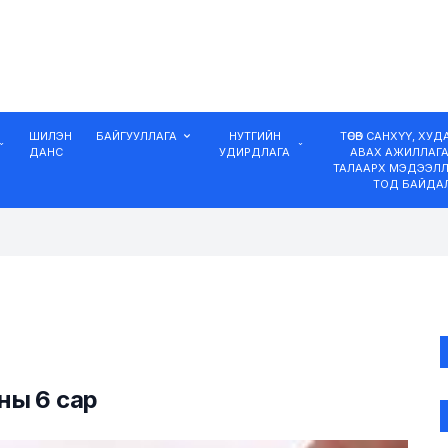
ШИЛЭН
БАЙГУУЛЛАГА
НУТГИЙН
ТӨСӨВ САНХҮҮ, ХУ
ДАНС
УДИРДЛАГА
АВАХ АЖИЛЛАГ
ТАЛААРХ МЭДЭЭЛЛ
ТОД БАЙДА
ны 6 сар