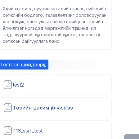
Хүний хөгжилд суурилсан эдийн засаг, нийгмийн
хөгжлийн бодлого, төлөвлөлтийг боловсруулан
хэрэгжүүлж, олон улсын чанарт нийцсэн төрийн
үйлчилгээг иргэдэд мэргэжлийн түвшинд, ил
тод, шуурхай, хүртээмжтэй хүргэж, тасралтгүй
хөгжсөн байгууллага байх.
Тогтоол шийдвэрүүд
test2
Төрийн цахим үйлчилгээ
i113_ssrf_test