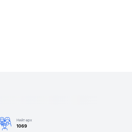
Нийт өрх
1069