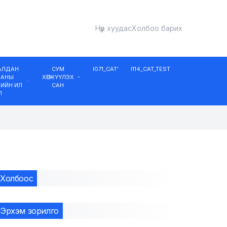
Нүүр хуудас
Холбоо барих
ДАЛДАН
СУМ
I071_CAT'
I114_CAT_TEST
ААНЫ
ХӨГЖҮҮЛЭХ
ИЙН ИЛ
САН
Л
Холбоос
Эрхэм зорилго