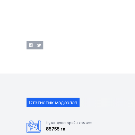
Статистик мэдээлэл
Нутаг дэвсгэрийн хэмжээ
85755 га