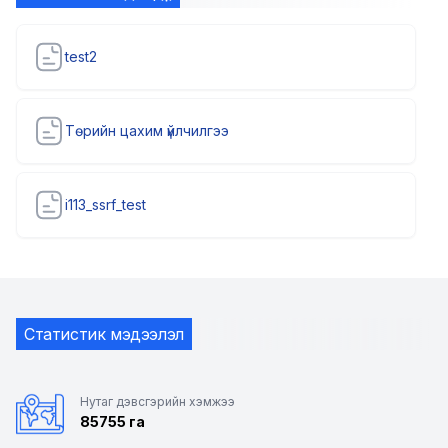
test2
Төрийн цахим үйлчилгээ
i113_ssrf_test
Статистик мэдээлэл
Нутаг дэвсгэрийн хэмжээ
85755 га