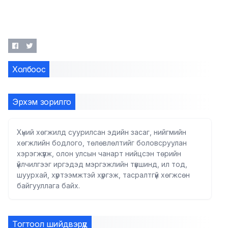
Холбоос
Эрхэм зорилго
Хүний хөгжилд суурилсан эдийн засаг, нийгмийн
хөгжлийн бодлого, төлөвлөлтийг боловсруулан
хэрэгжүүлж, олон улсын чанарт нийцсэн төрийн
үйлчилгээг иргэдэд мэргэжлийн түвшинд, ил тод,
шуурхай, хүртээмжтэй хүргэж, тасралтгүй хөгжсөн
байгууллага байх.
Тогтоол шийдвэрүүд