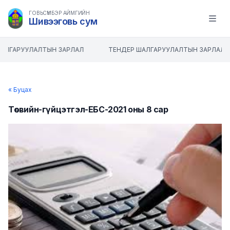
ГОВЬСҮМБЭР АЙМГИЙН
Шивээговь сум
Open m
АЛГАРУУЛАЛТЫН ЗАРЛАЛ
ТЕНДЕР ШАЛГАРУУЛАЛТЫН ЗАРЛАЛ
« Буцах
Төсвийн-гүйцэтгэл-ЕБС-2021 оны 8 сар