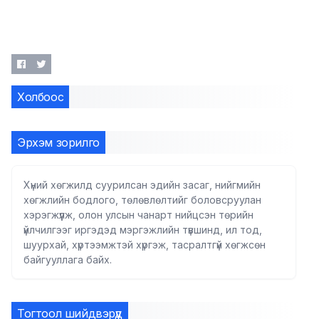
Холбоос
Эрхэм зорилго
Хүний хөгжилд суурилсан эдийн засаг, нийгмийн
хөгжлийн бодлого, төлөвлөлтийг боловсруулан
хэрэгжүүлж, олон улсын чанарт нийцсэн төрийн
үйлчилгээг иргэдэд мэргэжлийн түвшинд, ил тод,
шуурхай, хүртээмжтэй хүргэж, тасралтгүй хөгжсөн
байгууллага байх.
Тогтоол шийдвэрүүд