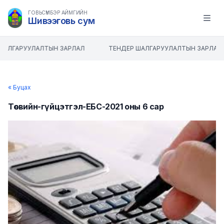
ГОВЬСҮМБЭР АЙМГИЙН
Шивээговь сум
Open m
ШАЛГАРУУЛАЛТЫН ЗАРЛАЛ
ТЕНДЕР ШАЛГАРУУЛАЛТЫН ЗАРЛАЛ
« Буцах
Төсвийн-гүйцэтгэл-ЕБС-2021 оны 6 сар