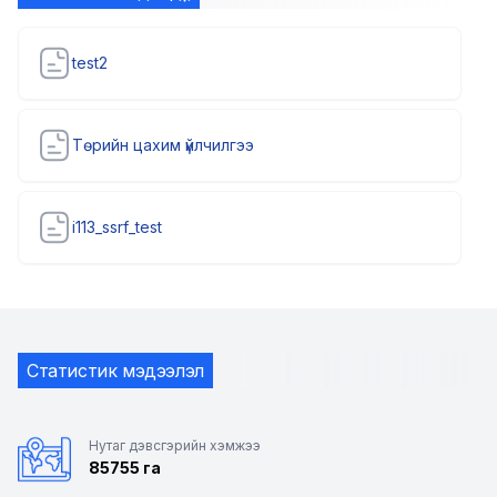
test2
Төрийн цахим үйлчилгээ
i113_ssrf_test
Статистик мэдээлэл
Нутаг дэвсгэрийн хэмжээ
85755 га