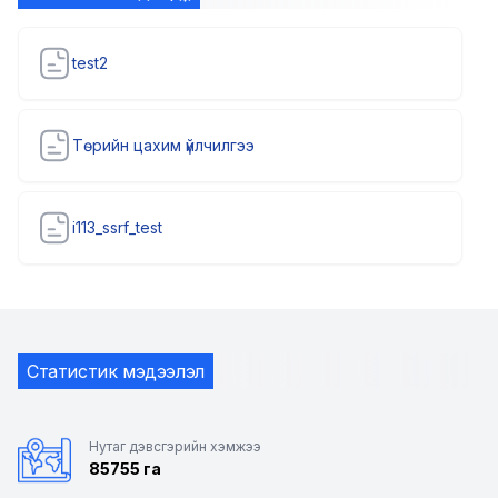
test2
Төрийн цахим үйлчилгээ
i113_ssrf_test
Статистик мэдээлэл
Нутаг дэвсгэрийн хэмжээ
85755 га