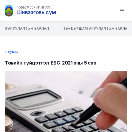
ГОВЬСҮМБЭР АЙМГИЙН
Шивээговь сум
Open m
АЛГАРУУЛАЛТЫН ЗАРЛАЛ
ТЕНДЕР ШАЛГАРУУЛАЛТЫН ЗАРЛАЛ
« Буцах
Төсвийн-гүйцэтгэл-ЕБС-2021 оны 5 сар