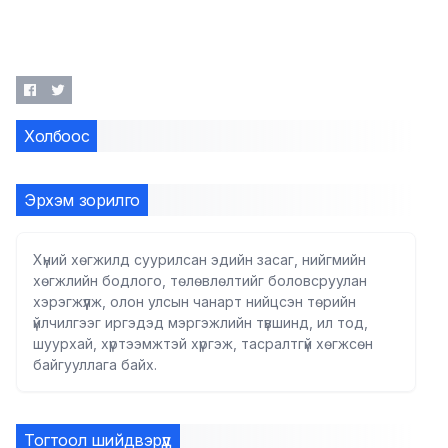
Холбоос
Эрхэм зорилго
Хүний хөгжилд суурилсан эдийн засаг, нийгмийн
хөгжлийн бодлого, төлөвлөлтийг боловсруулан
хэрэгжүүлж, олон улсын чанарт нийцсэн төрийн
үйлчилгээг иргэдэд мэргэжлийн түвшинд, ил тод,
шуурхай, хүртээмжтэй хүргэж, тасралтгүй хөгжсөн
байгууллага байх.
Тогтоол шийдвэрүүд