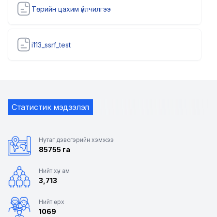
Төрийн цахим үйлчилгээ
i113_ssrf_test
Статистик мэдээлэл
Нутаг дэвсгэрийн хэмжээ
85755 га
Нийт хүн ам
3,713
Нийт өрх
1069