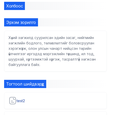
Холбоос
Эрхэм зорилго
Хүний хөгжилд суурилсан эдийн засаг, нийгмийн
хөгжлийн бодлого, төлөвлөлтийг боловсруулан
хэрэгжүүлж, олон улсын чанарт нийцсэн төрийн
үйлчилгээг иргэдэд мэргэжлийн түвшинд, ил тод,
шуурхай, хүртээмжтэй хүргэж, тасралтгүй хөгжсөн
байгууллага байх.
Тогтоол шийдвэрүүд
test2