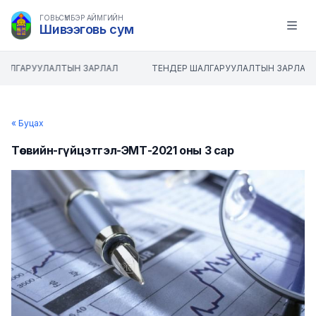
ГОВЬСҮМБЭР АЙМГИЙН
Шивээговь сум
Open m
ШАЛГАРУУЛАЛТЫН ЗАРЛАЛ
ТЕНДЕР ШАЛГАРУУЛАЛТЫН ЗАРЛАЛ
« Буцах
Төсвийн-гүйцэтгэл-ЭМТ-2021 оны 3 сар